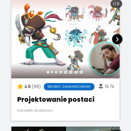
1
/
8
4.8
(99)
19.7k
ŚREDNIO ZAAWANSOWANY
Projektowanie postaci
Kenneth Anderson