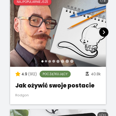
1
/
8
NAJPOPULARNIEJSZE
4.9
(912)
40.8k
POCZĄTKUJĄCY
Jak ożywić swoje postacie
Rodgon
1
/
11