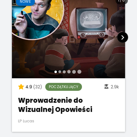
1
/
6
NOWE
4.9
(32)
2.9k
POCZĄTKUJĄCY
Wprowadzenie do
Wizualnej Opowieści
LP Lucas