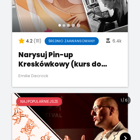
4.2
(111)
6.4k
ŚREDNIO ZAAWANSOWANY
Narysuj Pin-up
Kreskówkowy (kurs do
śledzenia)
Emilie Decrock
1
/
6
NAJPOPULARNIEJSZE