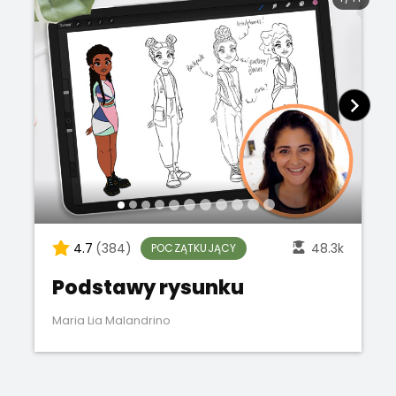
4.7
(384)
48.3k
POCZĄTKUJĄCY
Podstawy rysunku
Maria Lia Malandrino