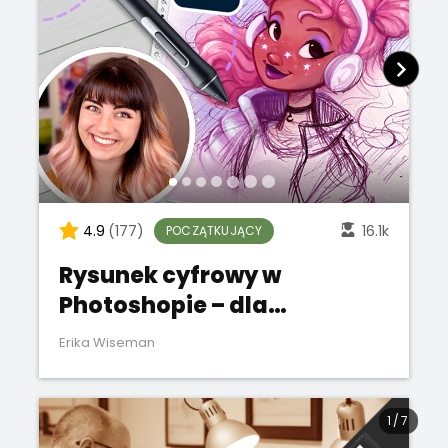
4.9
(177)
16.1k
POCZĄTKUJĄCY
Rysunek cyfrowy w
Photoshopie – dla
początkujących
Erika Wiseman
1
/
7