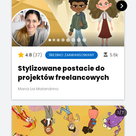
4.8
(37)
5.6k
ŚREDNIO ZAAWANSOWANY
Stylizowane postacie do
projektów freelancowych
Maria Lia Malandrino
1
/
7