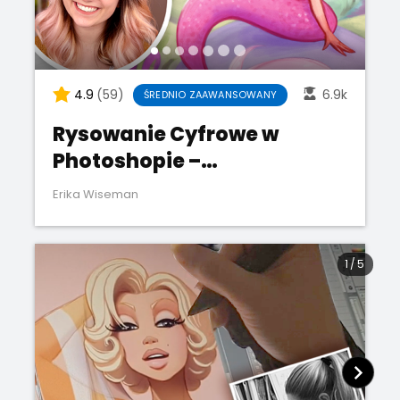
4.9
(59)
6.9k
ŚREDNIO ZAAWANSOWANY
Rysowanie Cyfrowe w
Photoshopie –
Średniozaawansowany
Erika Wiseman
1
/
5