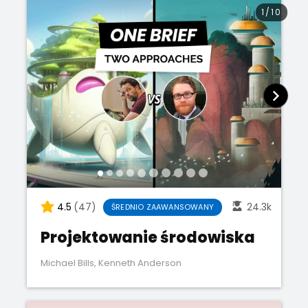
1
/
10
4.5
(47)
24.3k
ŚREDNIO ZAAWANSOWANY
Projektowanie środowiska
Michael Bills
,
Kenneth Anderson