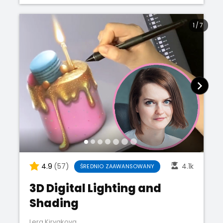
1
/
7
4.9
(57)
4.1k
ŚREDNIO ZAAWANSOWANY
3D Digital Lighting and
Shading
Lera Kiryakova