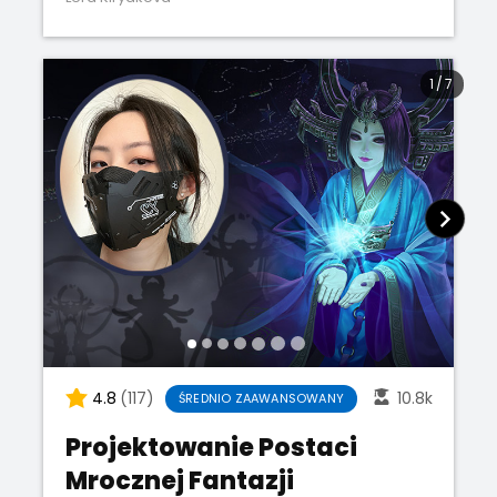
1
/
7
4.8
(117)
10.8k
ŚREDNIO ZAAWANSOWANY
Projektowanie Postaci
Mrocznej Fantazji