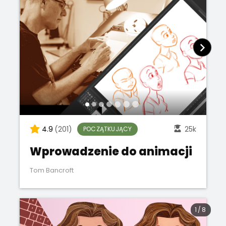
4.9
(201)
25k
POCZĄTKUJĄCY
Wprowadzenie do animacji
Tom Bancroft
1
/
8