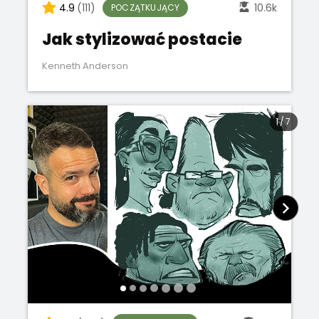
4.9
(111)
10.6k
POCZĄTKUJĄCY
Jak stylizować postacie
Kenneth Anderson
1
/
7