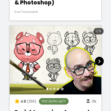
& Photoshop)
Eva Toorenent
1
/
5
4.8
(256)
31k
POCZĄTKUJĄCY