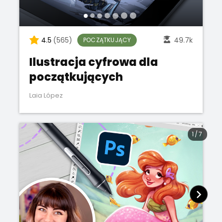
4.5
(565)
49.7k
POCZĄTKUJĄCY
Ilustracja cyfrowa dla
początkujących
Laia López
1
/
7