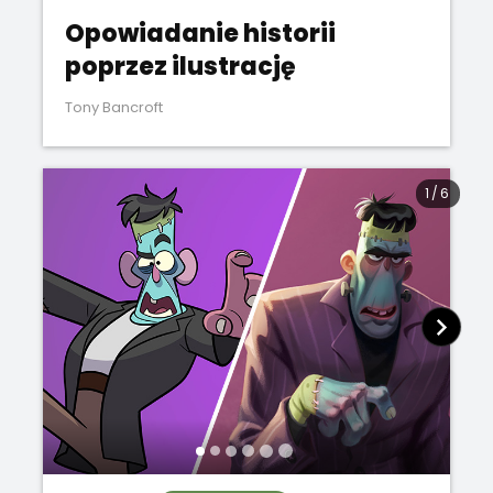
Opowiadanie historii
poprzez ilustrację
Tony Bancroft
1
/
6