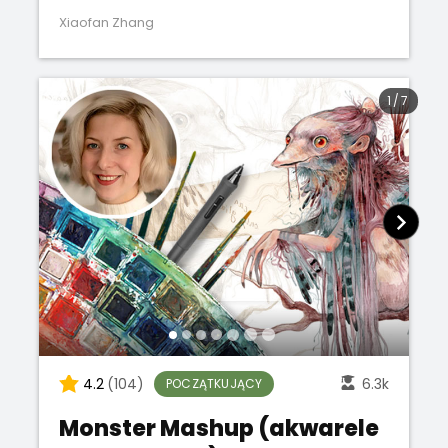
Xiaofan Zhang
1
/
7
4.2
(104)
6.3k
POCZĄTKUJĄCY
Monster Mashup (akwarele