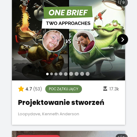
1
/
9
4.7
(53)
17.3k
POCZĄTKUJĄCY
Projektowanie stworzeń
Loopydave
,
Kenneth Anderson