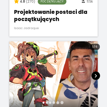
4.8
(270)
11.5k
POCZĄTKUJĄCY
Projektowanie postaci dla
początkujących
Isaac Jadraque
1
/
6