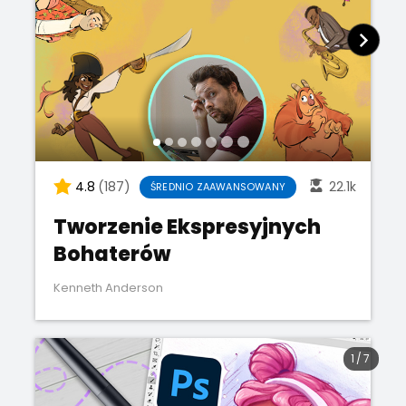
4.8
(187)
22.1k
ŚREDNIO ZAAWANSOWANY
Tworzenie Ekspresyjnych
Bohaterów
Kenneth Anderson
1
/
7