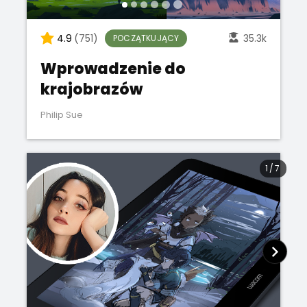
4.9
(751)
35.3k
POCZĄTKUJĄCY
Wprowadzenie do
krajobrazów
Philip Sue
1
/
7