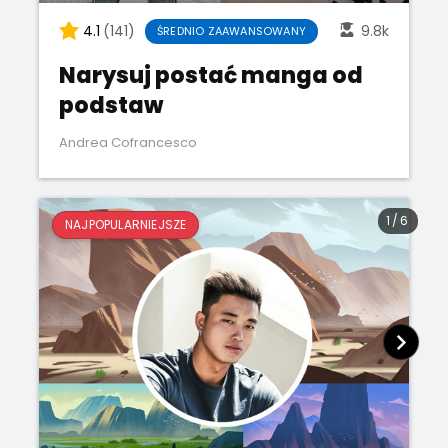
4.1
(141)
9.8k
ŚREDNIO ZAAWANSOWANY
Narysuj postać manga od
podstaw
Andrea Cofrancesco
1
/
6
NAJPOPULARNIEJSZE