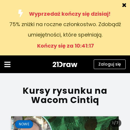
Wyprzedaż kończy się dzisiaj!
75% zniżki na roczne członkostwo. Zdobądź
Kursy
umiejętności, które spełniają.
Książki
Kończy się za 10:41:15
Artyści
Pomoc
Zaloguj się
Blog
O nas
Kursy rysunku na
Wacom Cintiq
Zaloguj się
Polski
1
/
7
NOWE