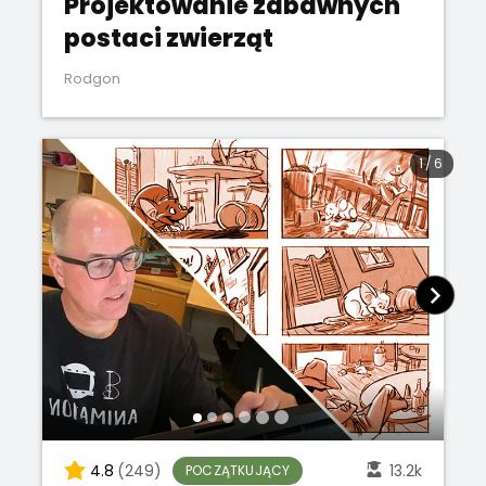
Projektowanie zabawnych
postaci zwierząt
Rodgon
1
/
6
4.8
(249)
13.2k
POCZĄTKUJĄCY