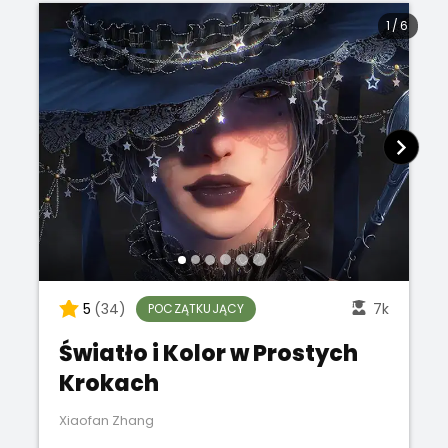
1
/
6
5
(34)
7k
POCZĄTKUJĄCY
Światło i Kolor w Prostych
Krokach
Xiaofan Zhang