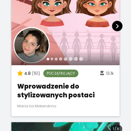
4.8
(151)
13.1k
POCZĄTKUJĄCY
Wprowadzenie do
stylizowanych postaci
Maria Lia Malandrino
1
/
6