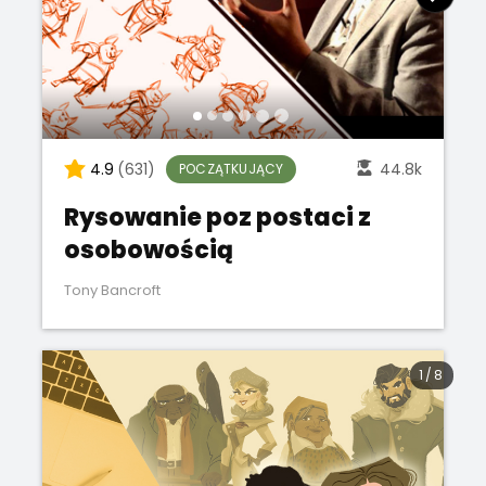
4.9
(631)
44.8k
POCZĄTKUJĄCY
Rysowanie poz postaci z
osobowością
Tony Bancroft
1
/
8