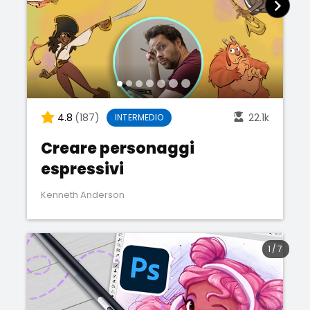
4.8
(187)
22.1k
INTERMEDIO
Creare personaggi
espressivi
Kenneth Anderson
1
/
7