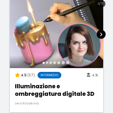
1
/
7
4.9
(57)
4.1k
INTERMEDIO
Illuminazione e
ombreggiatura digitale 3D
Lera Kiryakova