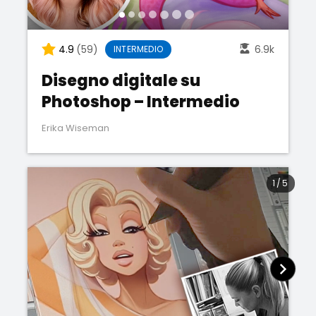
4.9
(59)
6.9k
INTERMEDIO
Disegno digitale su
Photoshop – Intermedio
Erika Wiseman
1
/
5