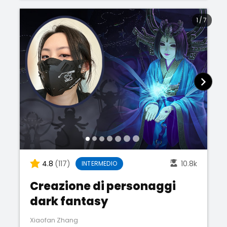
1
/
7
4.8
(117)
10.8k
INTERMEDIO
Creazione di personaggi
dark fantasy
Xiaofan Zhang