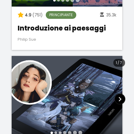
4.9
(751)
35.3k
PRINCIPIANTE
Introduzione ai paesaggi
Philip Sue
1
/
7