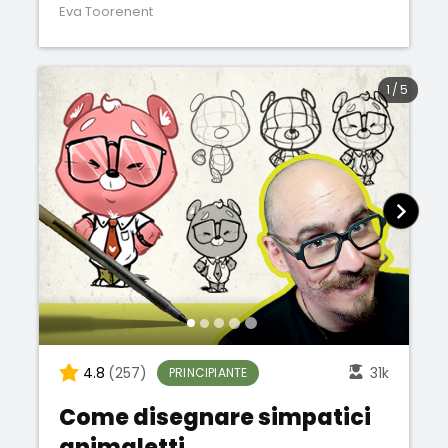
Photoshop)
Eva Toorenent
1
/
5
4.8
(257)
31k
PRINCIPIANTE
Come disegnare simpatici
animaletti