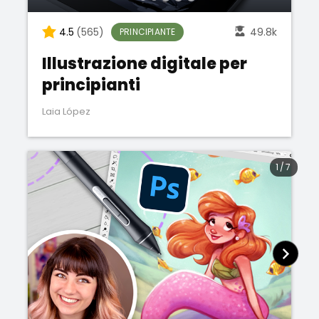
4.5
(565)
49.8k
PRINCIPIANTE
Illustrazione digitale per
principianti
Laia López
1
/
7