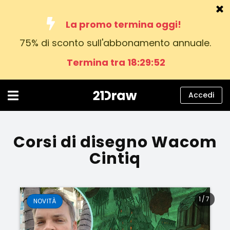
La promo termina oggi!
75% di sconto sull'abbonamento annuale.
Corsi
Termina tra 18:29:50
Libri
Artisti
Accedi
Aiuto
Blog
Corsi di disegno Wacom
Cintiq
Chi siamo
Accedi
1
/
7
NOVITÀ
italiano