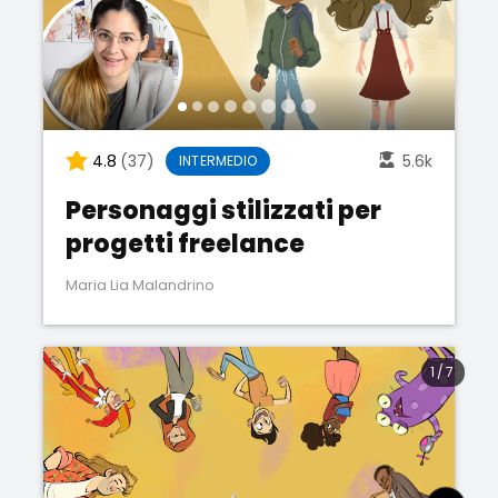
4.8
(37)
5.6k
INTERMEDIO
Personaggi stilizzati per
progetti freelance
Maria Lia Malandrino
1
/
7