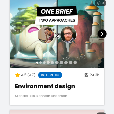
1
/
10
4.5
(47)
24.3k
INTERMEDIO
Environment design
Michael Bills
,
Kenneth Anderson