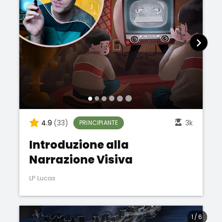
4.9
(33)
3k
PRINCIPIANTE
Introduzione alla
Narrazione Visiva
LP Lucas
1
/
6