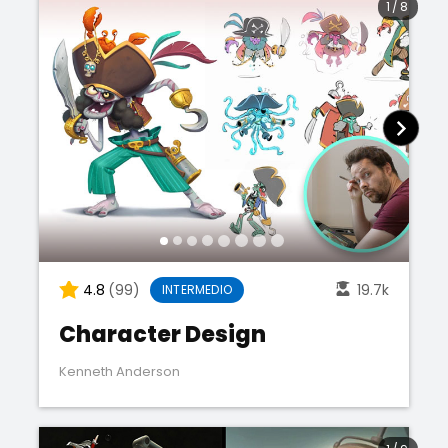
1
/
8
4.8
(99)
19.7k
INTERMEDIO
Character Design
Kenneth Anderson