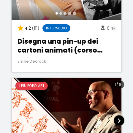
4.2
(111)
6.4k
INTERMEDIO
Disegna una pin-up dei
cartoni animati (corso
dimostrativo)
Emilie Decrock
1
/
6
I PIÙ POPOLARI