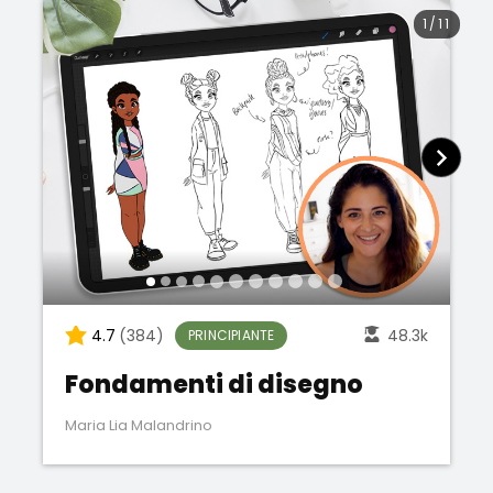
1
/
11
4.7
(384)
48.3k
PRINCIPIANTE
Fondamenti di disegno
Maria Lia Malandrino