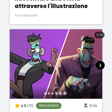
attraverso l'illustrazione
Tony Bancroft
1
/
6
4.9
(111)
10.6k
PRINCIPIANTE