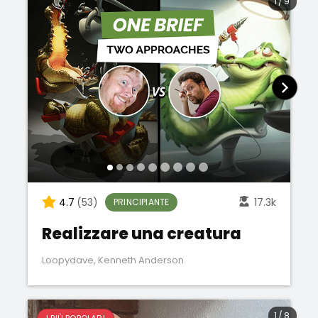
1
/
9
4.7
(53)
17.3k
PRINCIPIANTE
Realizzare una creatura
Loopydave
,
Kenneth Anderson
1
/
8