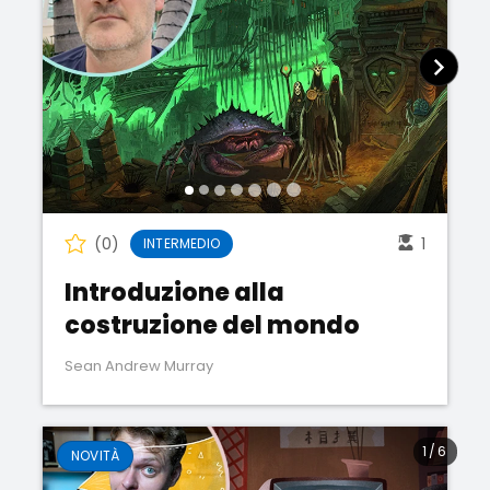
(0)
1
INTERMEDIO
Introduzione alla
costruzione del mondo
Sean Andrew Murray
1
/
6
NOVITÀ