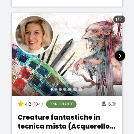
1
/
7
4.2
(104)
6.3k
PRINCIPIANTE
Creature fantastiche in
tecnica mista (Acquerello e