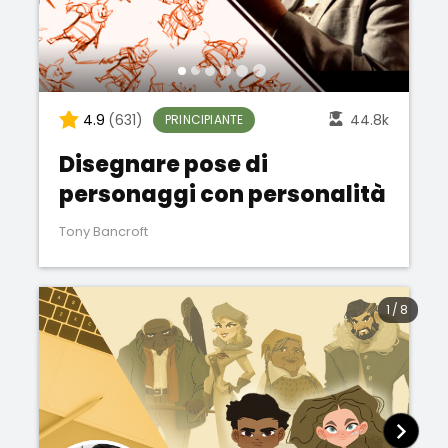
4.9
(631)
44.8k
PRINCIPIANTE
Disegnare pose di
personaggi con personalità
Tony Bancroft
1
/
8