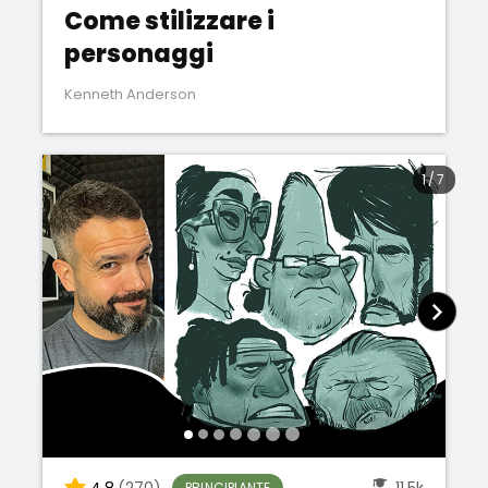
Come stilizzare i
personaggi
Kenneth Anderson
1
/
7
4.8
(270)
11.5k
PRINCIPIANTE