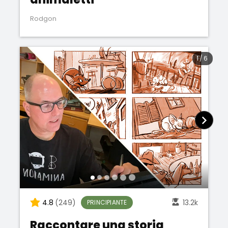
Rodgon
1
/
6
4.8
(249)
13.2k
PRINCIPIANTE
Raccontare una storia