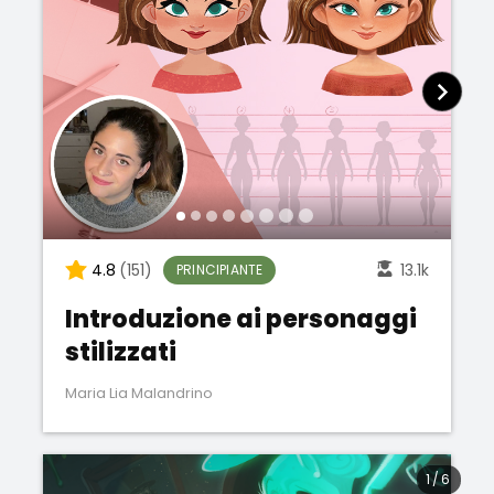
4.8
(151)
13.1k
PRINCIPIANTE
Introduzione ai personaggi
stilizzati
Maria Lia Malandrino
1
/
6