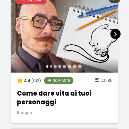
I PIÙ POPOLARI
4.9
(912)
40.8k
PRINCIPIANTE
Come dare vita ai tuoi
personaggi
Rodgon