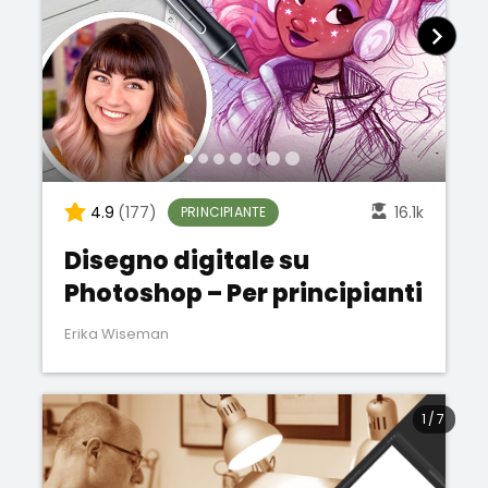
4.9
(177)
16.1k
PRINCIPIANTE
Disegno digitale su
Photoshop – Per principianti
Erika Wiseman
1
/
7