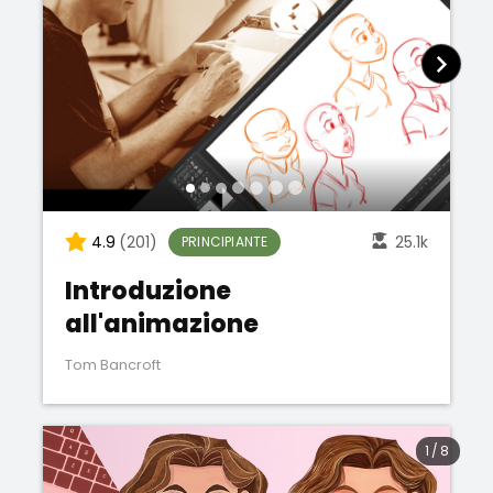
4.9
(201)
25.1k
PRINCIPIANTE
Introduzione
all'animazione
Tom Bancroft
1
/
8