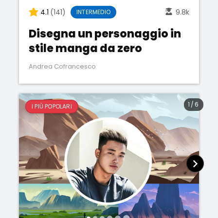
4.1
(141)
9.8k
INTERMEDIO
Disegna un personaggio in
stile manga da zero
Andrea Cofrancesco
1
/
6
I PIÙ POPOLARI