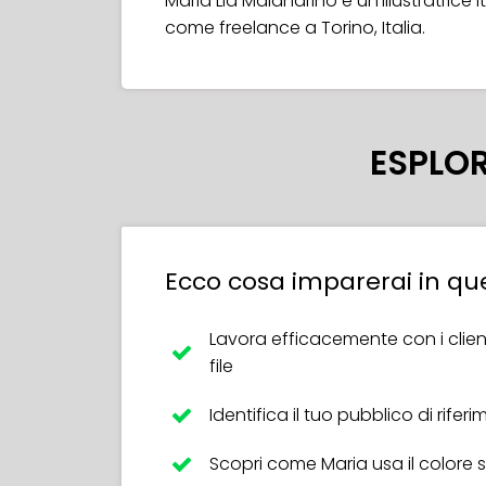
Maria Lia Malandrino è un'illustratrice 
come freelance a Torino, Italia.
ESPLOR
Ecco cosa imparerai in qu
Lavora efficacemente con i clienti
file
Identifica il tuo pubblico di rifer
Scopri come Maria usa il color