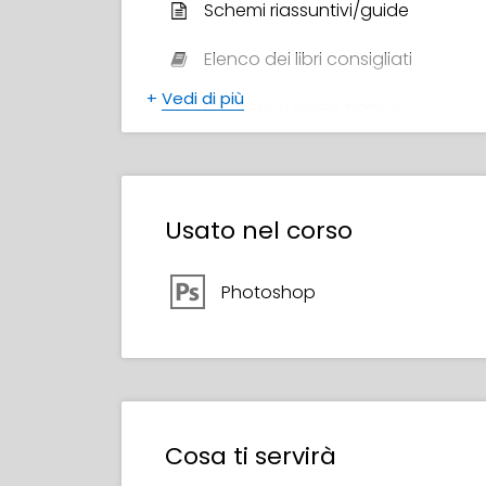
Schemi riassuntivi/guide
Elenco dei libri consigliati
+
Vedi di più
Contenuti video bonus
Pennelli scaricabili
Certificato di completamento
Usato nel corso
Photoshop
Cosa ti servirà