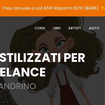
!
Pass annuale a soli $59! Risparmi $176 (
$235
).
T
CORSI
LIBRI
ARTISTI
AIUTO
TILIZZATI PER
EELANCE
LANDRINO