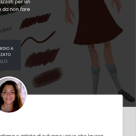
izzati per un
e da non fare
MEDIO A
NZATO
ELLO