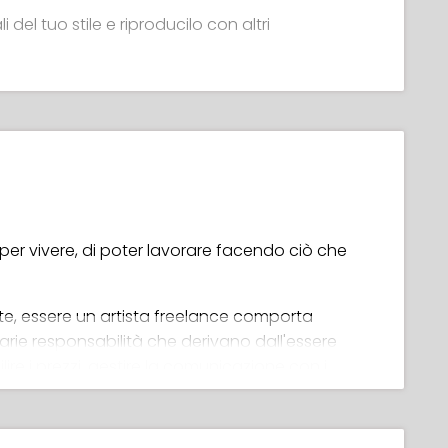
i del tuo stile e riproducilo con altri
cazione visiva e come essa si relaziona con lo
con un unico stile: bambini, adulti, anziani e
 il tuo team
 per vivere, di poter lavorare facendo ciò che
e, essere un artista freelance comporta
arie responsabilità che derivano dall'essere
ire i prezzi, gestire la comunicazione con i
ere un grande impatto sull'opera d'arte finale,
tuoi guadagni! Gli aspetti pratici del lavoro
are chi inizia, ma non deve essere così per