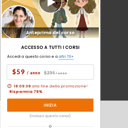
Anteprima del corso
ACCESSO A TUTTI I CORSI
Accedi a questo corso e a
altri 70+
$59
$235
/ anno
/ anno
18:09:36
alla fine della promozione!
Risparmia 75%
INIZIA
(incluso questo corso)
O