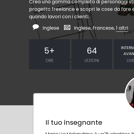
Crea una gamma completa di personaggi stil
progetto freelance e scopri le cose da fare 
quando lavori con i clienti.
Inglese
Inglese, francese,
1 altri
INTER
5
+
64
AVA
ORE
LEZIONI
LIV
Il tuo insegnante