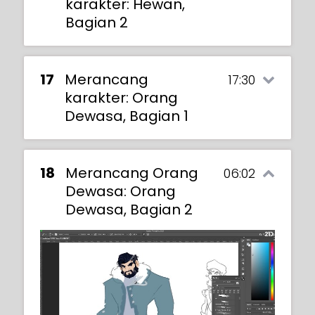
karakter: Hewan,
Bagian 2
17
Merancang
17:30
karakter: Orang
Dewasa, Bagian 1
18
Merancang Orang
06:02
Dewasa: Orang
This lesson builds on the previous one of
Dewasa, Bagian 2
designing animal characters. Maria walks
you through her coloring process of two
animals: a cat and marten.
She defines their shapes and adds all the
Welcome to Stylized Characters Part 2! –
details, explaining her thought process as
Stylized Characters for Freelance Projects.