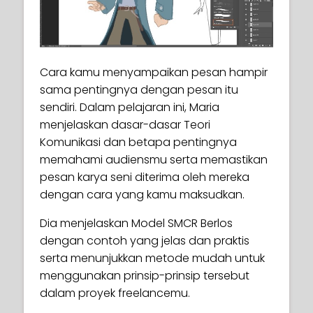
she goes.
This course sheds light on the daily routine
of a freelance artist, with the aim of
16.1
Mewarnai burung marten pinus
04:48
helping you find your own path as a
Cara kamu menyampaikan pesan hampir
professional in this industry. In this
16.2
Mewarnai kucing liar
04:12
sama pentingnya dengan pesan itu
introductory lesson, Maria gives you an
sendiri. Dalam pelajaran ini, Maria
overview of what to expect from this
menjelaskan dasar-dasar Teori
value-packed course.
Komunikasi dan betapa pentingnya
memahami audiensmu serta memastikan
pesan karya seni diterima oleh mereka
17.1
Stereotip bentuk perempuan
04:54
dengan cara yang kamu maksudkan.
dan laki-laki
Dia menjelaskan Model SMCR Berlos
17.2
Bentuk yang kasar secara
03:46
dengan contoh yang jelas dan praktis
proporsional
serta menunjukkan metode mudah untuk
17.3
Sikap melalui pose
03:54
menggunakan prinsip-prinsip tersebut
dalam proyek freelancemu.
17.4
Pilihan mode
04:56