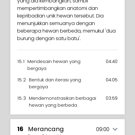
yang dia kembangkan, sambil
13.3
Alkitab Gaya: Informasi Teknis
06:15
mempertimbangkan anatomi dan
14.1
Bentuk Cepat
05:30
kepribadian unik hewan tersebut. Dia
menunjukkan semuanya dengan
14.2
Menentukan bentuk sekunder
03:58
beberapa hewan berbeda, memukul 'dua
14.3
Mewarnai karakter
02:59
burung dengan satu batu'.
15.1
Mendesain hewan yang
04:40
bergaya
15.2
Bentuk dan iterasi yang
04:05
bergaya
15.3
Mendemonstrasikan berbagai
03:59
hewan yang berbeda
16
Merancang
09:00