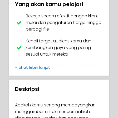
Yang akan kamu pelajari
Bekerja secara efektif dengan klien,
mulai dari pengaturan harga hingga
berbagi file
Kenali target audiens kamu dan
kembangkan gaya yang paling
sesuai untuk mereka
Temukan metode pewarnaan Maria
+
Lihat lebih lanjut
di Adobe Photoshop
Kembangkan fitur inti dari gaya kamu
Deskripsi
dan tiru dengan karakter lain
Memahami pentingnya komunikasi
Apakah kamu senang membayangkan
visual dan kaitannya dengan gaya
menggambar untuk mencari nafkah,
ilustrasi