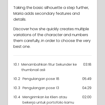
about strokes, renders, primary &
creating rough thumbnails from shapes.
7.2
Menggunakan Pinterest untuk
07:41
Taking the basic silhouette a step further,
secondary proportions and how to adjust
mengumpulkan referensi
These are presented to the client for
Maria adds secondary features and
them all.
feedback, to know if you are headed in
details.
the right direction before spending time
adding lots of details.
Discover how she quickly creates multiple
8.1
Apa yang dimaksud dengan
05:37
variations of the character and numbers
Maria guides you through the steps of
REKAPITULASI Stylisasi?
them carefully, in order to choose the very
creating these thumbnails using the lasso,
8.2
Menggunakan alat bantu
08:24
best one.
scale and resize tools and points out
Pencari Gaya
things to keep in mind.
10.1
Menambahkan fitur Sekunder ke
03:18
thumbnail asli
9.1
Pengembangan gaya: Dari
04:27
mana harus memulai?
10.2
Pengulangan pose 18
05:49
9.2
Mengulangi bentuk cepat
06:28
10.3
Pengulangan pose 13
04:29
9.3
Pose dan siluet presentasi
05:42
10.4
Mengirimkan ke Klien atau
02:00
bekerja untuk portofolio kamu