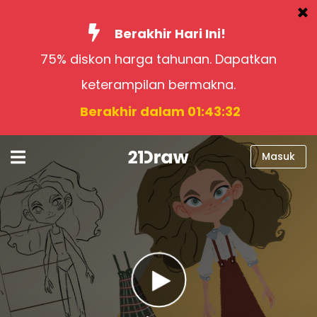
Berakhir Hari Ini!
75% diskon harga tahunan. Dapatkan
Kursus
keterampilan bermakna.
Buku
Berakhir dalam 01:43:31
Seniman
Bantuan
Masuk
Blog
Tentang kami
Masuk
Bahasa
Indonesia