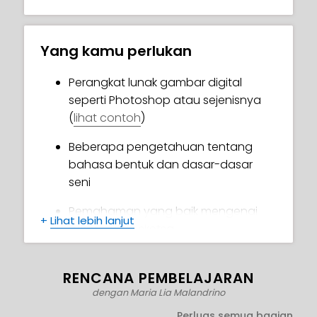
mendalam. Kursus ini menyoroti rutinitas
harian seorang seniman lepas, dengan
tujuan membantu kamu menemukan jalan
Yang kamu perlukan
kamu sendiri sebagai seorang profesional
di industri ini.
Perangkat lunak gambar digital
seperti Photoshop atau sejenisnya
(
lihat contoh
)
Beberapa pengetahuan tentang
bahasa bentuk dan dasar-dasar
seni
Pemahaman yang baik mengenai
+
Lihat lebih lanjut
pembuatan sketsa
RENCANA PEMBELAJARAN
dengan Maria Lia Malandrino
Perluas semua bagian