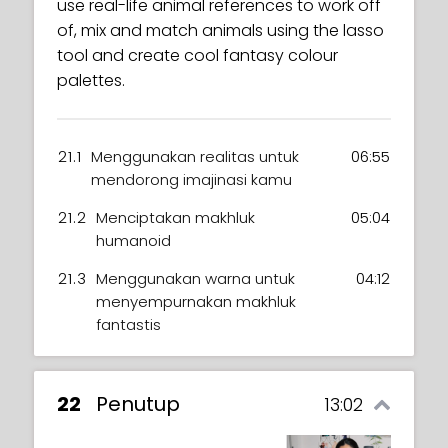
use real-life animal references to work off
20.2
Merender seorang wanita
02:15
of, mix and match animals using the lasso
19.3
Apa yang dimaksud dengan
05:02
yang lebih tua
tool and create cool fantasy colour
usia lanjut?
palettes.
21.1
Menggunakan realitas untuk
06:55
mendorong imajinasi kamu
21.2
Menciptakan makhluk
05:04
humanoid
21.3
Menggunakan warna untuk
04:12
menyempurnakan makhluk
fantastis
22
Penutup
13:02