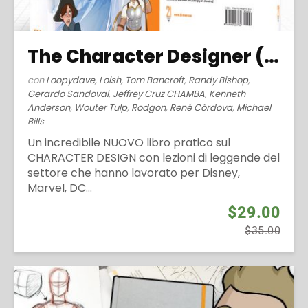
The Character Designer (2019)
con
Loopydave
,
Loish
,
Tom Bancroft
,
Randy Bishop
,
Gerardo Sandoval
,
Jeffrey Cruz CHAMBA
,
Kenneth
Anderson
,
Wouter Tulp
,
Rodgon
,
René Córdova
,
Michael
Bills
Un incredibile NUOVO libro pratico sul
CHARACTER DESIGN con lezioni di leggende del
settore che hanno lavorato per Disney,
Marvel, DC...
$29.00
$35.00