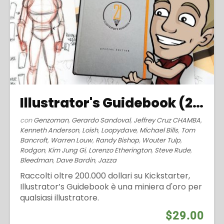
Illustrator's Guidebook (2016)
con
Genzoman
,
Gerardo Sandoval
,
Jeffrey Cruz CHAMBA
,
Kenneth Anderson
,
Loish
,
Loopydave
,
Michael Bills
,
Tom
Bancroft
,
Warren Louw
,
Randy Bishop
,
Wouter Tulp
,
Rodgon
,
Kim Jung Gi
,
Lorenzo Etherington
,
Steve Rude
,
Bleedman
,
Dave Bardin
,
Jazza
Raccolti oltre 200.000 dollari su Kickstarter,
Illustrator’s Guidebook è una miniera d'oro per
qualsiasi illustratore.
$29.00