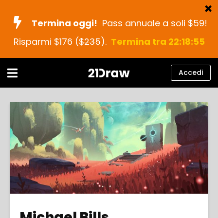
Termina oggi!
Pass annuale a soli $59!
Risparmi $176 (
$235
).
Termina tra 22:18:54
Corsi
Libri
Accedi
Artisti
Aiuto
Blog
Chi siamo
Accedi
italiano
Michael Bills