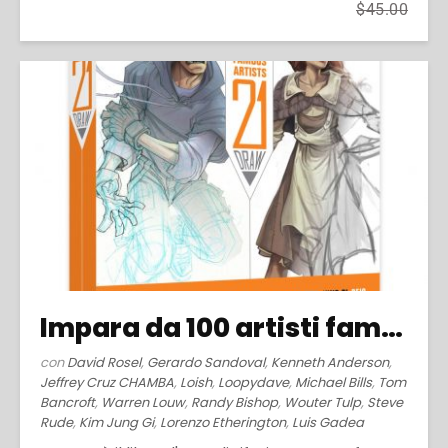
$45.00
Impara da 100 artisti famosi (2014)
con
David Rosel
,
Gerardo Sandoval
,
Kenneth Anderson
,
Jeffrey Cruz CHAMBA
,
Loish
,
Loopydave
,
Michael Bills
,
Tom
Bancroft
,
Warren Louw
,
Randy Bishop
,
Wouter Tulp
,
Steve
Rude
,
Kim Jung Gi
,
Lorenzo Etherington
,
Luis Gadea