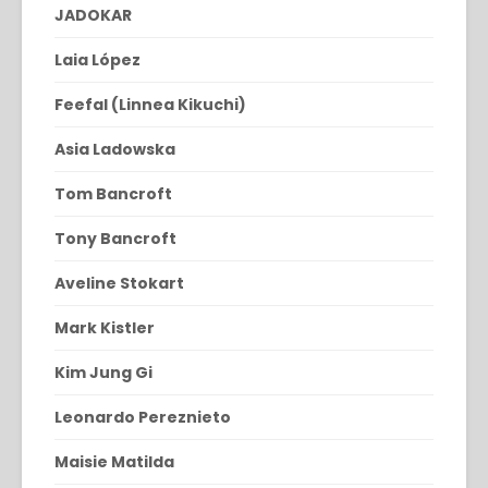
JADOKAR
Laia López
Feefal (Linnea Kikuchi)
Asia Ladowska
Tom Bancroft
Tony Bancroft
Aveline Stokart
Mark Kistler
Kim Jung Gi
Leonardo Pereznieto
Maisie Matilda