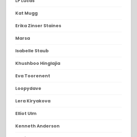
LP Lucas
Kat Mugg
Erika Zinser Staines
Marsa
Isabelle Staub
Khushboo Hinglajia
Eva Toorenent
Loopydave
Lera Kiryakova
Elliot Ulm
Kenneth Anderson