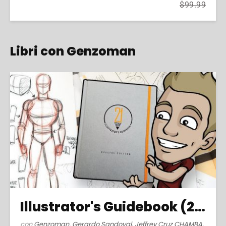
$99.99
Libri con Genzoman
Illustrator's Guidebook (2016)
con
Genzoman
,
Gerardo Sandoval
,
Jeffrey Cruz CHAMBA
,