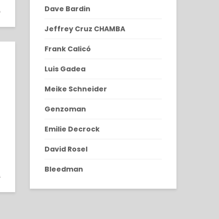
Dave Bardin
0
Jeffrey Cruz CHAMBA
Frank Calicó
Luis Gadea
Meike Schneider
Genzoman
Emilie Decrock
David Rosel
0
Bleedman
0