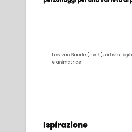
personaggi per una varietà di 
Lois van Baarle (Loish), artista digit
e animatrice
Ispirazione