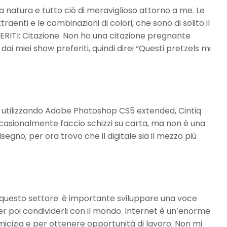
a natura e tutto ciò di meraviglioso attorno a me. Le
ttraenti e le combinazioni di colori, che sono di solito il
ERITI: Citazione. Non ho una citazione pregnante
dai miei show preferiti, quindi direi “Questi pretzels mi
ale, utilizzando Adobe Photoshop CS5 extended, Cintiq
asionalmente faccio schizzi su carta, ma non è una
egno; per ora trovo che il digitale sia il mezzo più
in questo settore: è importante sviluppare una voce
per poi condividerli con il mondo. Internet è un’enorme
micizia e per ottenere opportunità di lavoro. Non mi