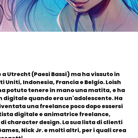
e a Utrecht (Paesi Bassi) ma ha vissuto in
ti Uniti, Indonesia, Francia e Belgio. Loish
 ha potuto tenere in mano una matita, e ha
n digitale quando era un'adolescente. Ha
iventata una freelance poco dopo essersi
ista digitale e animatrice freelance,
i character design. La sua lista di clienti
mes, Nick Jr. e molti altri, per i quali crea