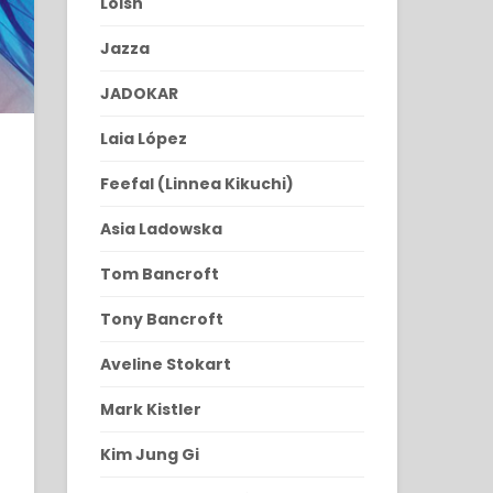
Loish
Jazza
JADOKAR
Laia López
Feefal (Linnea Kikuchi)
Asia Ladowska
Tom Bancroft
Tony Bancroft
Aveline Stokart
Mark Kistler
Kim Jung Gi