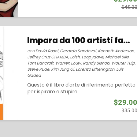
$45.0
Impara da 100 artisti famosi (2014)
con
David Rosel
,
Gerardo Sandoval
,
Kenneth Anderson
,
Jeffrey Cruz CHAMBA
,
Loish
,
Loopydave
,
Michael Bills
,
Tom Bancroft
,
Warren Louw
,
Randy Bishop
,
Wouter Tulp
,
Steve Rude
,
Kim Jung Gi
,
Lorenzo Etherington
,
Luis
Gadea
Questo è il libro d'arte di riferimento perfetto
per ispirare e stupire.
$29.0
$35.0