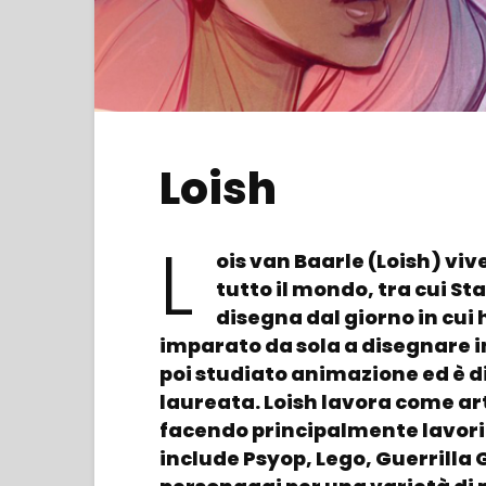
Loish
L
ois van Baarle (Loish) viv
tutto il mondo, tra cui Sta
disegna dal giorno in cui
imparato da sola a disegnare i
poi studiato animazione ed è d
laureata. Loish lavora come art
facendo principalmente lavori d
include Psyop, Lego, Guerrilla Ga