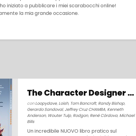
 iniziato a pubblicare i miei scarabocchi online!
uramente la mia grande occasione.
The Character Designer (2019)
con
Loopydave
,
Loish
,
Tom Bancroft
,
Randy Bishop
,
Gerardo Sandoval
,
Jeffrey Cruz CHAMBA
,
Kenneth
Anderson
,
Wouter Tulp
,
Rodgon
,
René Córdova
,
Michael
Bills
Un incredibile NUOVO libro pratico sul