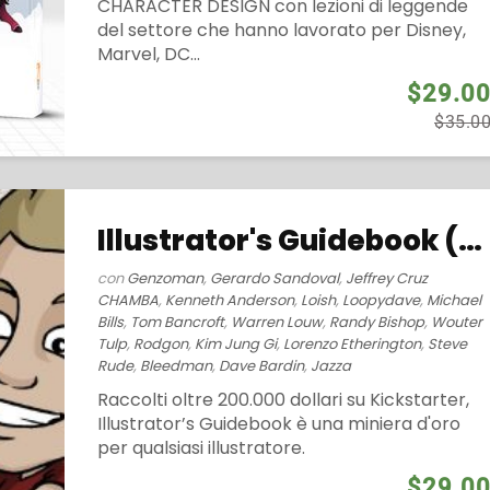
CHARACTER DESIGN con lezioni di leggende
del settore che hanno lavorato per Disney,
Marvel, DC...
$29.0
$35.0
Illustrator's Guidebook (2016)
con
Genzoman
,
Gerardo Sandoval
,
Jeffrey Cruz
CHAMBA
,
Kenneth Anderson
,
Loish
,
Loopydave
,
Michael
Bills
,
Tom Bancroft
,
Warren Louw
,
Randy Bishop
,
Wouter
Tulp
,
Rodgon
,
Kim Jung Gi
,
Lorenzo Etherington
,
Steve
Rude
,
Bleedman
,
Dave Bardin
,
Jazza
Raccolti oltre 200.000 dollari su Kickstarter,
Illustrator’s Guidebook è una miniera d'oro
per qualsiasi illustratore.
$29.0