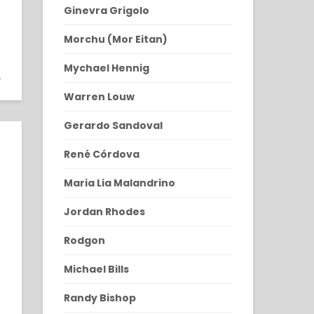
Ginevra Grigolo
Morchu (Mor Eitan)
0
Mychael Hennig
0
Warren Louw
Gerardo Sandoval
René Córdova
Maria Lia Malandrino
Jordan Rhodes
Rodgon
Michael Bills
Randy Bishop
0