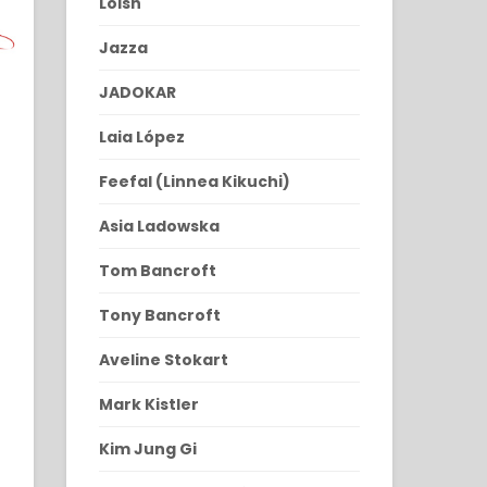
Loish
Jazza
JADOKAR
Laia López
Feefal (Linnea Kikuchi)
Asia Ladowska
Tom Bancroft
Tony Bancroft
Aveline Stokart
Mark Kistler
Kim Jung Gi