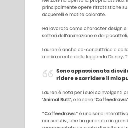
Nel 2019 ha aperto la propria attività, l
principalmente opere ritrattistiche su c
acquerelli e matite colorate.
Ha lavorato come character design e art
settori dell’animazione e dei giocattoli,
Lauren è anche co-conduttrice e colla
media creato dalla leggenda Disney, 
Sono appassionata di svil
ridere e sorridere il mio 
Lauren è nota per i suoi coinvolgenti pr
‘Animal Butt’
, e le serie
‘Coffeedraws’
“Coffeedraws”
è una serie interattiva
consecutivi, che ha generato un grand
rappresentato un punto di svolta nel 