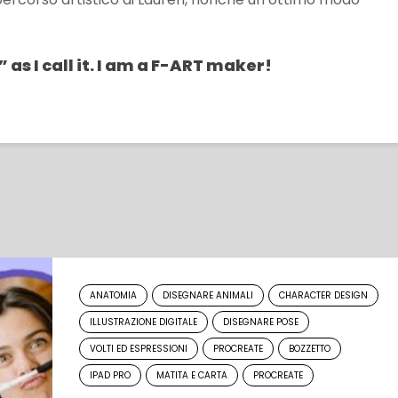
” as I call it. I am a F-ART maker!
ANATOMIA
DISEGNARE ANIMALI
CHARACTER DESIGN
ILLUSTRAZIONE DIGITALE
DISEGNARE POSE
VOLTI ED ESPRESSIONI
PROCREATE
BOZZETTO
IPAD PRO
MATITA E CARTA
PROCREATE