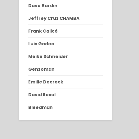
Dave Bardin
Jeffrey Cruz CHAMBA
Frank Calicó
Luis Gadea
Meike Schneider
Genzoman
Emilie Decrock
David Rosel
Bleedman