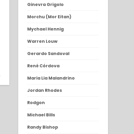
ro
Ginevra Grigolo
Morchu (Mor Eitan)
Mychael Hennig
Warren Louw
Gerardo Sandoval
René Córdova
9
9
Maria Lia Malandrino
Jordan Rhodes
Rodgon
Michael Bills
Randy Bishop