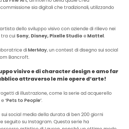
a
LB Fine Art
, all’interno della quale crea
ommissione sia digitali che tradizionali, utilizzando
ista dello sviluppo visivo con aziende di rilievo nei
 tra cui
Sony
,
Disney, Pixelle Studio
e
Mattel
.
boratrice di
MerMay
, un contest di disegno sui social
Tom Bancroft.
uppo visivo e di character design e amo far
pubblico attraverso le mie opere d’arte!
ogetti di illustrazione, come la serie ad acquerello
e
‘Pets to People’
.
 sui social media della durata di ben 200 giorni
e seguito su Instagram. Questa serie ha
percorso artistico di Lauren, nonché un ottimo modo