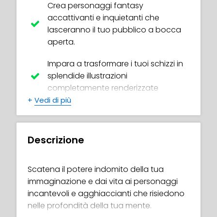
Crea personaggi fantasy
accattivanti e inquietanti che
lasceranno il tuo pubblico a bocca
aperta.
Impara a trasformare i tuoi schizzi in
splendide illustrazioni
completamente renderizzate
+
Vedi di più
Padroneggia l'arte di dipingere occhi,
nasi, bocche e capelli in modo
realistico
Descrizione
Sfrutta le tecniche di pittura
professionale per dare vita agli
Scatena il potere indomito della tua
indumenti e far brillare gli oggetti
immaginazione e dai vita ai personaggi
metallici
incantevoli e agghiaccianti che risiedono
nelle profondità della tua mente.
Infondi le tue opere d'arte con effetti