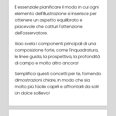
lavora sulle miniature.
Xiao fornisce una spiegazione chiara della
È essenziale pianificare il modo in cui ogni
teoria di base dei colori, facile da capire e
elemento dell'illustrazione si inserisce per
da applicare alle tue opere d'arte!
ottenere un aspetto equilibrato e
L'autrice approfondisce anche il
piacevole che catturi l'attenzione
significato culturale dei colori, cosa
dell'osservatore.
rappresentano e fornisce consigli pratici
Xiao svela i componenti principali di una
su come scegliere i colori per le tue
composizione forte, come l'inquadratura,
illustrazioni e come utilizzarli con gusto.
le linee guida, la prospettiva, la profondità
di campo e molto altro ancora!
Semplifica questi concetti per te, fornendo
dimostrazioni chiare, in modo che sia
molto più facile capirli e affrontarli da soli!
Un dolce sollievo!