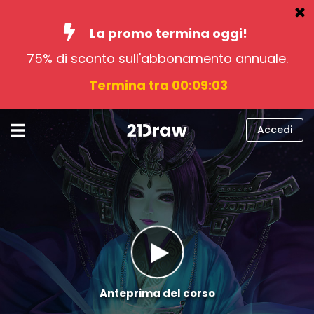
La promo termina oggi!
75% di sconto sull'abbonamento annuale.
Corsi
Termina tra 00:09:01
Libri
Artisti
Accedi
Aiuto
Blog
Chi siamo
Accedi
italiano
Anteprima del corso