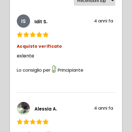
IS
4 anni fa
Idit S.
Acquisto verificato
exlente
Lo consiglio per
Principiante
4 anni fa
Alessia A.