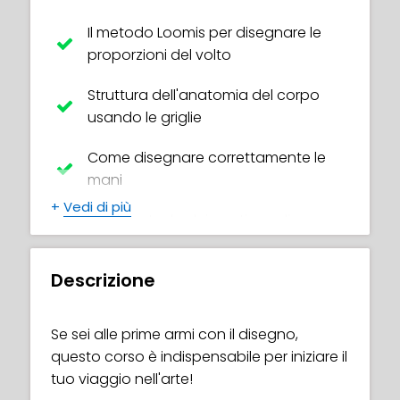
Il metodo Loomis per disegnare le
proporzioni del volto
Struttura dell'anatomia del corpo
usando le griglie
Come disegnare correttamente le
mani
+
Vedi di più
Usa il metodo dei punti per disegnare
parti del corpo difficili
Descrizione
Comprendere la teoria della
prospettiva: le cinque diverse
prospettive dei punti
Se sei alle prime armi con il disegno,
questo corso è indispensabile per iniziare il
Scopri gli aspetti essenziali del
tuo viaggio nell'arte!
disegno gestuale, ad esempio: linea