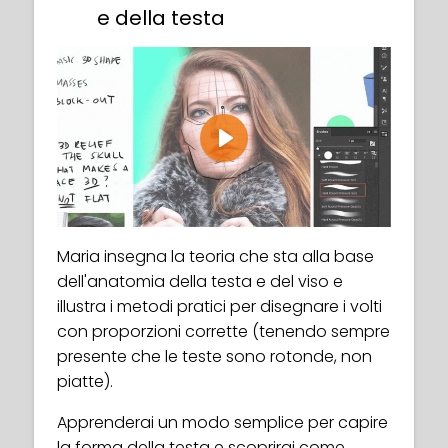
e della testa
Play
In this second lesson of Human Anatomy,
Maria talks about three fundamental
aspects of drawing a human body:
muscle, fat and bone.
Maria insegna la teoria che sta alla base
These three are the most visible elements
dell'anatomia della testa e del viso e
of a person’s appearance. Without
illustra i metodi pratici per disegnare i volti
knowledge of the characteristics &
con proporzioni corrette (tenendo sempre
structure of bones, muscles and fat, it’s
presente che le teste sono rotonde, non
harder to draw believable characters and
piatte).
poses.
Apprenderai un modo semplice per capire
la forma della testa e scoprirai come