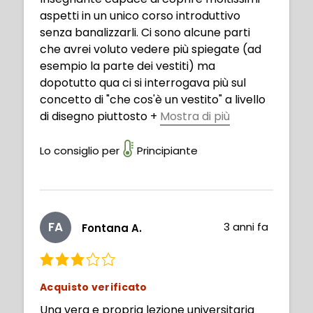
aspetti in un unico corso introduttivo
senza banalizzarli. Ci sono alcune parti
che avrei voluto vedere più spiegate (ad
esempio la parte dei vestiti) ma
dopotutto qua ci si interrogava più sul
concetto di "che cos'è un vestito" a livello
di disegno piuttosto
+
Mostra di più
che la tecnica. Sicuramente per quella
esistono corsi appositi. In definitiva un
Lo consiglio per
Principiante
ottimo corso che ho gradito in toto, forse
non proprio per principianti assoluti, lo
consiglierei più a chi, come me, ha già
avuto a che fare col disegno di character
FA
3 anni fa
Fontana A.
design a livello amatoriale e vuole
domandarsi se ciò che ha fatto finora l'ha
fatto con coscienza o a caso. Consigliato!
Acquisto verificato
Una vera e propria lezione universitaria