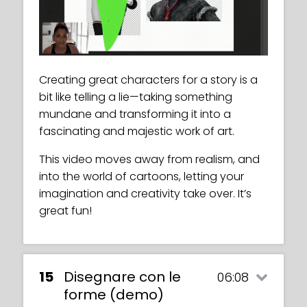
directional axis so your characters will be
drawing, making a character look more
balanced correctly.
The last step in figure drawing!
believable and real. Discover just how to
achieve this effect in this tutorial.
Maria will show you how to complete your
sketch by adding shapes to it. You’ll also
Creating great characters for a story is a
get a quick summary of the entire gesture
bit like telling a lie—taking something
drawing process. Additionally, Maria
mundane and transforming it into a
demonstrates how to create both a
fascinating and majestic work of art.
realistic and stylized figure and explains
the differences.
This video moves away from realism, and
into the world of cartoons, letting your
imagination and creativity take over. It’s
great fun!
15
Disegnare con le
06:08
forme (demo)