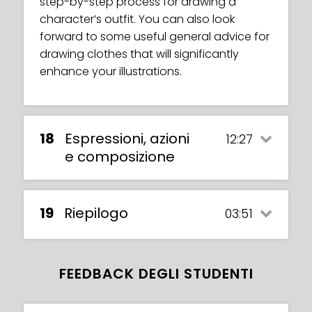
step-by-step process for drawing a
Maria discusses this subject in detail.
character’s outfit. You can also look
forward to some useful general advice for
drawing clothes that will significantly
enhance your illustrations.
18
Espressioni, azioni
12:27
e composizione
19
Riepilogo
03:51
FEEDBACK DEGLI STUDENTI