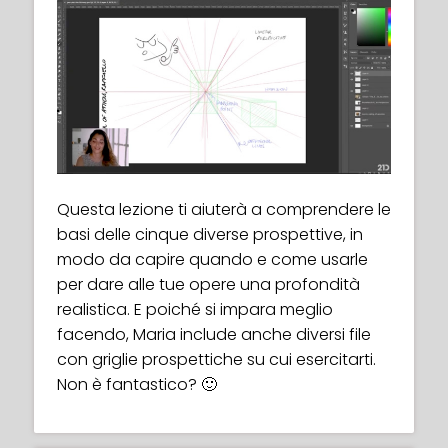
Whatʼs every artistʼs worst nightmare?
Drawing hands!
But worry no more! You will quickly learn
how to draw hands correctly using the
Questa lezione ti aiuterà a comprendere le
Loomis method and also get some cool
basi delle cinque diverse prospettive, in
bonus tips from Maria’s personal
modo da capire quando e come usarle
experience of how to tackle drawing these
per dare alle tue opere una profondità
troublesome body parts.
realistica. E poiché si impara meglio
facendo, Maria include anche diversi file
con griglie prospettiche su cui esercitarti.
Non è fantastico? 🙂