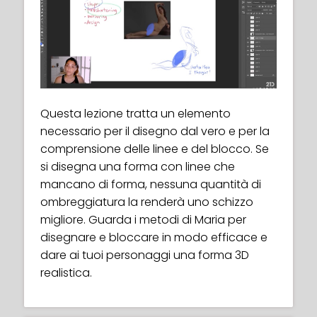
seems daunting – you can tackle it!
looking flat. In this tutorial, you’ll discover
useful tips for drawing hands in
perspective, difficult angles or even just
Gesture/life drawing is about force and
normal positions that somehow seem
movement – it means capturing the
difficult at first — we’ve all been there!
dynamics of a pose in a few short minutes
😉 You’ll get the hang of this in no time!
and transferring it to paper.
Questa lezione tratta un elemento
necessario per il disegno dal vero e per la
Practicing life drawing regularly is the best
comprensione delle linee e del blocco. Se
thing you can do to improve your skills.
si disegna una forma con linee che
Most of the times it is exactly like going to
mancano di forma, nessuna quantità di
the gym: initially you donʼt feel like going,
ombreggiatura la renderà uno schizzo
but when do, you feel great after!
migliore. Guarda i metodi di Maria per
disegnare e bloccare in modo efficace e
dare ai tuoi personaggi una forma 3D
realistica.