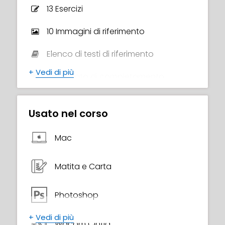
condivide alcune informazioni sul suo
13 Esercizi
personale percorso artistico, racconta di
aver cambiato carriera per dedicarsi
10 Immagini di riferimento
all'arte, e ti incoraggia a iniziare e a
continuare a fare pratica. Non è mai
Elenco di testi di riferimento
troppo tardi per iniziare!
+
Vedi di più
Certificato di completamento
C'è tanto da imparare in questo corso!
Cominciamo?
Usato nel corso
Mac
Matita e Carta
Photoshop
+
Vedi di più
Wacom Cintiq