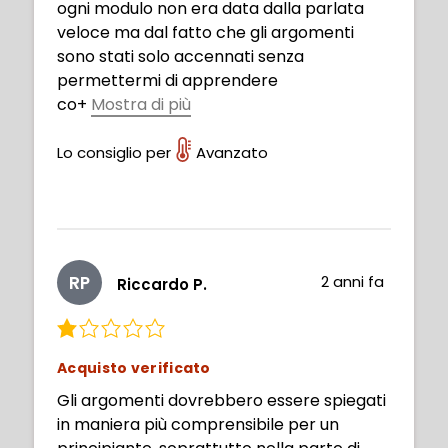
ogni modulo non era data dalla parlata
veloce ma dal fatto che gli argomenti
sono stati solo accennati senza
permettermi di apprendere
co
+
Mostra di più
me fare, inoltre l’allenamento non è stato
impostato in modo molto chiaro.
Lo consiglio per
Avanzato
L’insegnante è molto brava e preparata
ma invece di proporre tutti questi
argomenti superficialmente sarebbe
stato più utile se ne avesse scelto uno e
analizzato fino in fondo.
RP
2 anni fa
Riccardo P.
Acquisto verificato
Gli argomenti dovrebbero essere spiegati
in maniera più comprensibile per un