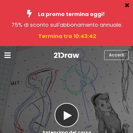
La promo termina oggi!
75% di sconto sull'abbonamento annuale.
Corsi
Termina tra 10:43:41
Libri
Artisti
Accedi
Aiuto
Blog
Chi siamo
Accedi
italiano
Anteprima del corso