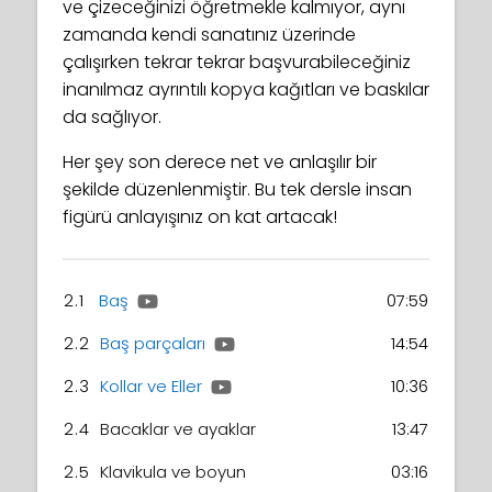
ve çizeceğinizi öğretmekle kalmıyor, aynı
zamanda kendi sanatınız üzerinde
çalışırken tekrar tekrar başvurabileceğiniz
inanılmaz ayrıntılı kopya kağıtları ve baskılar
da sağlıyor.
Her şey son derece net ve anlaşılır bir
şekilde düzenlenmiştir. Bu tek dersle insan
figürü anlayışınız on kat artacak!
2.1
Baş
07:59
2.2
Baş parçaları
14:54
2.3
Kollar ve Eller
10:36
2.4
Bacaklar ve ayaklar
13:47
2.5
Klavikula ve boyun
03:16