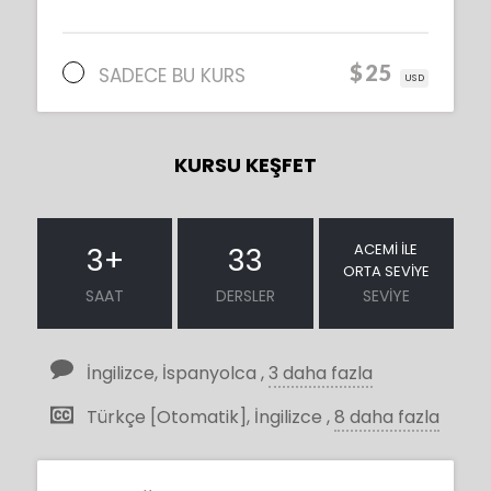
$25
SADECE BU KURS
USD
KURSU KEŞFET
ACEMI ILE
3
+
33
ORTA SEVIYE
SAAT
DERSLER
SEVIYE
İngilizce, İspanyolca ,
3 daha fazla
Türkçe [Otomatik], İngilizce ,
8 daha fazla