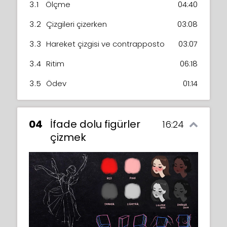
3.1
Ölçme
04:40
3.2
Çizgileri çizerken
03:08
3.3
Hareket çizgisi ve contrapposto
03:07
3.4
Ritim
06:18
3.5
Ödev
01:14
04
İfade dolu figürler
16:24
çizmek