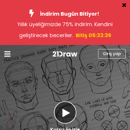
İndirim Bugün Bitiyor!
Yıllık üyeliğimizde 75% indirim. Kendini
Kurslar
geliştirecek beceriler.
Bitiş 05:33:38
Kitap
Sanatçılar
Giriş yap
Yardım
Blog
Hakkımızda
Giriş yap
Türkçe
Kursu ön izle