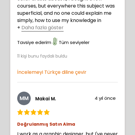
courses, but everywhere this subject was
superficial, and no one could explain me
simply, how to use my knowledge in
+
Daha fazla göster
practice. Now I understood. Thank you,
Neimy, you are fantastic!
Tavsiye ederim
Tüm seviyeler
11
kişi bunu faydalı buldu
İncelemeyi Türkçe diline çevir
MM
4 yıl önce
Makai M.
Doğrulanmış Satın Alma
I work as a graphic designer, but I've never