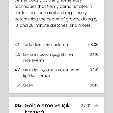
tremendously by using some easy
techniques that Neimy demonstrates in
this lesson, such as sketching loosely,
determining the center of gravity, doing 5,
10, and 20-minute sketches, and more!
4.1
İfade dolu çizimi anlamak
08:06
4.2
Eski animasyon çizgi filmleri
04:16
inceleyelim
4.3
Sıralı Figür Çizimi Hareket eden
02:19
figürleri çizmek
4.4
Ödev
01:43
05
Gölgeleme ve ışık
27:02
kaynağı