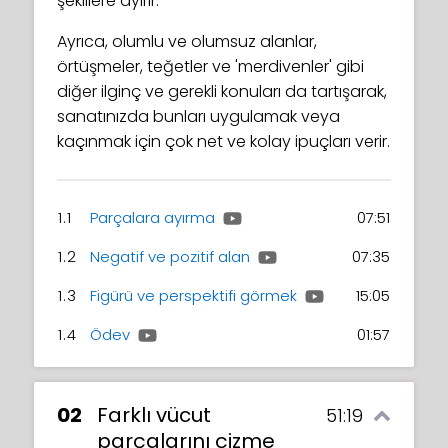
şekillere ayırır.
Ayrıca, olumlu ve olumsuz alanlar,
örtüşmeler, teğetler ve 'merdivenler' gibi
diğer ilginç ve gerekli konuları da tartışarak,
sanatınızda bunları uygulamak veya
kaçınmak için çok net ve kolay ipuçları verir.
1.1
Parçalara ayırma
07:51
1.2
Negatif ve pozitif alan
07:35
1.3
Figürü ve perspektifi görmek
15:05
1.4
Ödev
01:57
02
Farklı vücut
51:19
parçalarını çizme