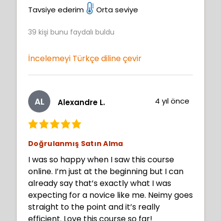
This course will be very beneficial getting
Tavsiye ederim
Orta seviye
to improve my art journey. BTW I am 73
39
kişi bunu faydalı buldu
years old and believe you are never to old
to play with art and create. Thank you
Neimy well done.
İncelemeyi Türkçe diline çevir
AL
4 yıl önce
Alexandre L.
Doğrulanmış Satın Alma
I was so happy when I saw this course
online. I’m just at the beginning but I can
already say that’s exactly what I was
expecting for a novice like me. Neimy goes
straight to the point and it’s really
efficient. Love this course so far!