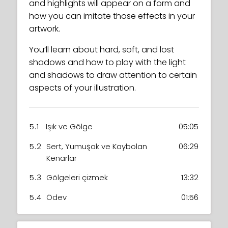
and highlights will appear on a form and
how you can imitate those effects in your
artwork.
You’ll learn about hard, soft, and lost
shadows and how to play with the light
and shadows to draw attention to certain
aspects of your illustration.
5.1
Işık ve Gölge
05:05
5.2
Sert, Yumuşak ve Kaybolan
06:29
Kenarlar
5.3
Gölgeleri çizmek
13:32
5.4
Ödev
01:56