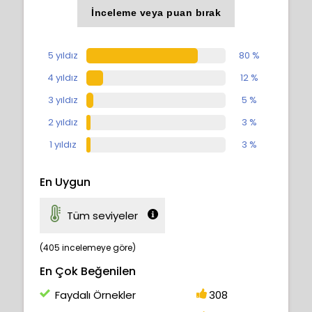
İnceleme veya puan bırak
5 yıldız
80 %
4 yıldız
12 %
3 yıldız
5 %
2 yıldız
3 %
1 yıldız
3 %
En Uygun
Tüm seviyeler
(405 incelemeye göre)
En Çok Beğenilen
Faydalı Örnekler
308