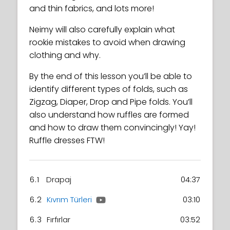
and thin fabrics, and lots more!
Neimy will also carefully explain what
rookie mistakes to avoid when drawing
clothing and why.
By the end of this lesson you’ll be able to
identify different types of folds, such as
Zigzag, Diaper, Drop and Pipe folds. You’ll
also understand how ruffles are formed
and how to draw them convincingly! Yay!
Ruffle dresses FTW!
6.1
Drapaj
04:37
6.2
Kıvrım Türleri
03:10
6.3
Fırfırlar
03:52