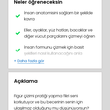
Neler öğreneceksin
İnsan anatomisini sağlam bir şekilde
kavra
Eller, ayaklar, yüz hatları, bacaklar ve
diğer vücut parçalarını çizmeyi öğren
İnsan formunu çizmek için basit
şekilleri nasıl kullanacağını anla
+
Daha fazla gör
Gerçekçi vücutlar oluşturmak için
kullanışlı ve kolay teknikleri ustalaştır
Açıklama
Kendi harika pozlarını yarat
Tangentler ve 'merdivenler' gibi
Figür çizimi pratiği yapma fikri seni
yaygın başlangıç hatalarından kaçın
korkutuyor ve bu becerinin senin için
ulaşılmaz olduğunu mu düşünüyorsun?
Figür model görüntülerini doğru