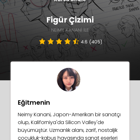
Figür Çizimi
NEIMY KANANI ILE
4.6
(405)
Eğitmenin
Neimy Kanani, Japon-Amerikan bir sanatçı
olup, Kaliforniya'da Silicon Valley'de
büyümüştür. Uzmanlık alanı, zarif, nostaljik
çocukluk-kabus havasında sanat eserleri