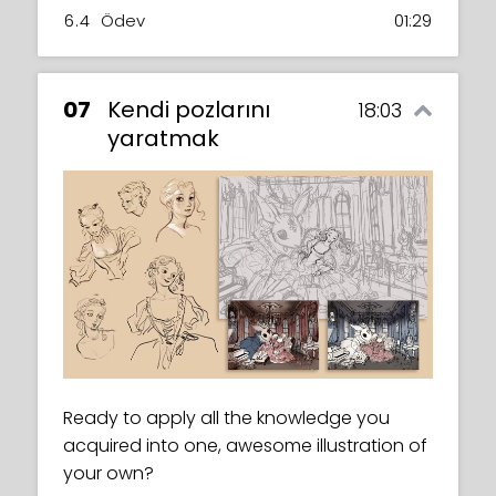
6.4
Ödev
01:29
07
Kendi pozlarını
18:03
yaratmak
Ready to apply all the knowledge you
acquired into one, awesome illustration of
your own?