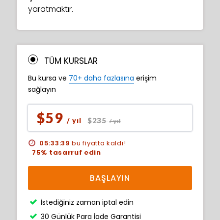
yaratmaktır.
TÜM KURSLAR
Bu kursa ve
70+ daha fazlasına
erişim
sağlayın
$59
$235
/ yıl
/ yıl
05:33:38
bu fiyatta kaldı!
75% tasarruf edin
BAŞLAYIN
İstediğiniz zaman iptal edin
30 Günlük Para İade Garantisi