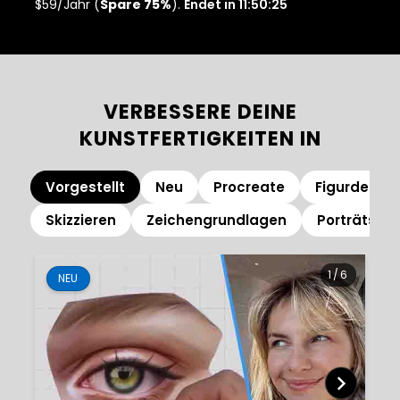
$59/Jahr (
Spare 75%
).
Endet in 11:50:23
VERBESSERE DEINE
KUNSTFERTIGKEITEN IN
Vorgestellt
Neu
Procreate
Figurdesign
Skizzieren
Zeichengrundlagen
Porträts
1
/
6
NEU