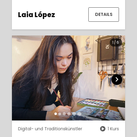
Laia López
DETAILS
1
/
6
Digital- und Traditionskünstler
1 Kurs