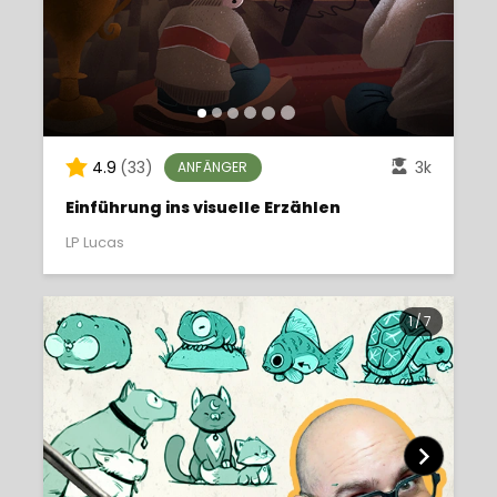
4.9
(33)
3k
ANFÄNGER
Einführung ins visuelle Erzählen
LP Lucas
1
/
7