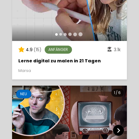
4.9
(15)
3.1k
ANFÄNGER
Lerne digital zu malen in 21 Tagen
Marsa
1
/
6
NEU