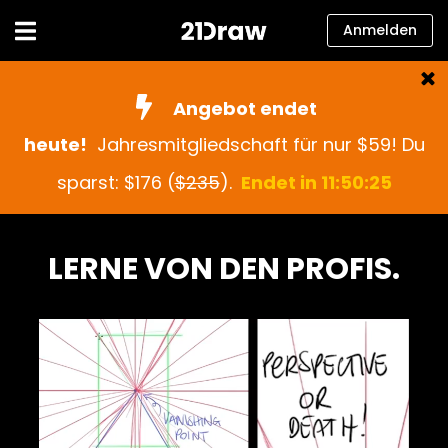
Anmelden
Kurse
Angebot endet
Bücher
heute!
Jahresmitgliedschaft für nur $59! Du
Künstler
sparst: $176 (
$235
).
Endet in 11:50:23
Hilfe
LERNE VON DEN PROFIS.
Blog
Über uns
Anmelden
Deutsch