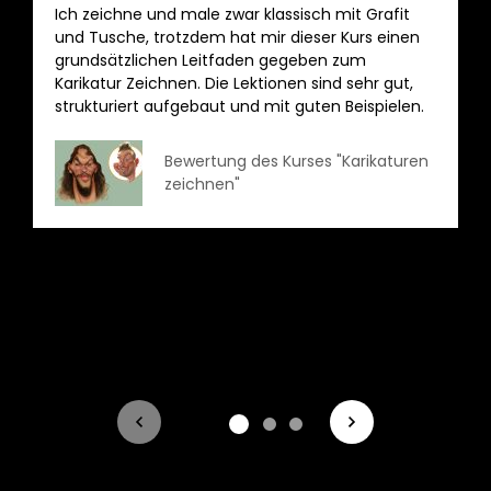
Ich zeichne und male zwar klassisch mit Grafit
und Tusche, trotzdem hat mir dieser Kurs einen
grundsätzlichen Leitfaden gegeben zum
Karikatur Zeichnen. Die Lektionen sind sehr gut,
strukturiert aufgebaut und mit guten Beispielen.
Bewertung des Kurses "Karikaturen
zeichnen"