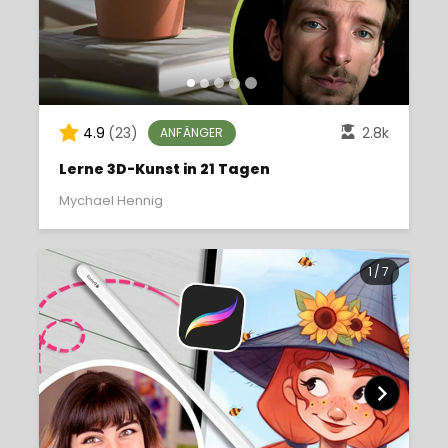
4.9
(23)
2.8k
ANFÄNGER
Lerne 3D-Kunst in 21 Tagen
Mychael Hennig
1
/
7