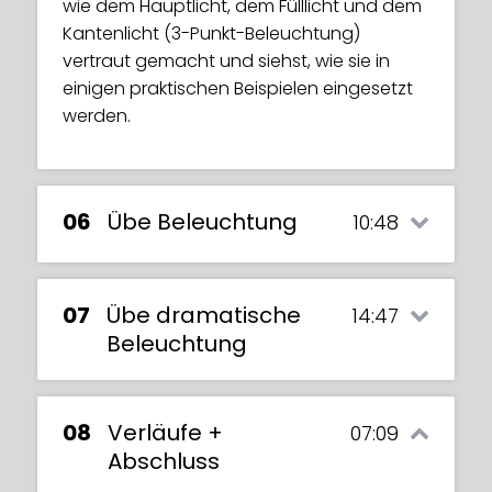
wie dem Hauptlicht, dem Fülllicht und dem
des gesamten kreativen Prozesses auf
Kantenlicht (3-Punkt-Beleuchtung)
Kurs zu bleiben.
vertraut gemacht und siehst, wie sie in
Durch das Anschauen dieses Tutorials
einigen praktischen Beispielen eingesetzt
lernst du, wie man verschiedene
werden.
Schattentypen auf dem Körper einer Figur
zeichnet, die besten Töne und Pinsel
auswählt, die Deckkraft moduliert und die
06
Übe Beleuchtung
10:48
Schattierungseinstellungen je nach
Lichtquelle und Tageszeit ändert.
07
Übe dramatische
14:47
Beleuchtung
08
Verläufe +
07:09
Abschluss