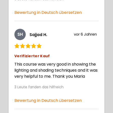
saying on the screen. It gets very tricky in
the middle of an elaborate demo. You
need to keep replaying in order to
Bewertung in Deutsch übersetzen
understand the concept fully.
SH
vor 6 Jahren
Sajjad H.
Verifizierter Kauf
This course was very good in showing the
lighting and shading techniques and it was
very helpful to me. Thank you Maria
3
Leute fanden das hilfreich
Bewertung in Deutsch übersetzen