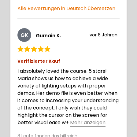
Alle Bewertungen in Deutsch übersetzen
GK
vor 6 Jahren
Gurnain K.
Verifizierter Kauf
I absolutely loved the course. 5 stars!
Maria shows us how to achieve a wide
variety of lighting setups with proper
demos. Her demo file is even better when
it comes to increasing your understanding
of the concept. I only wish they could
highlight the cursor on the screen for
better visual ease w
+
Mehr anzeigen
hen you need to follow what the artist is
8
Leute fanden das hilfreich