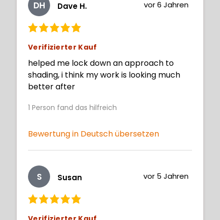
DH
vor 6 Jahren
Dave H.
Verifizierter Kauf
helped me lock down an approach to
shading, i think my work is looking much
better after
1
Person fand das hilfreich
Bewertung in Deutsch übersetzen
S
vor 5 Jahren
Susan
Verifizierter Kauf