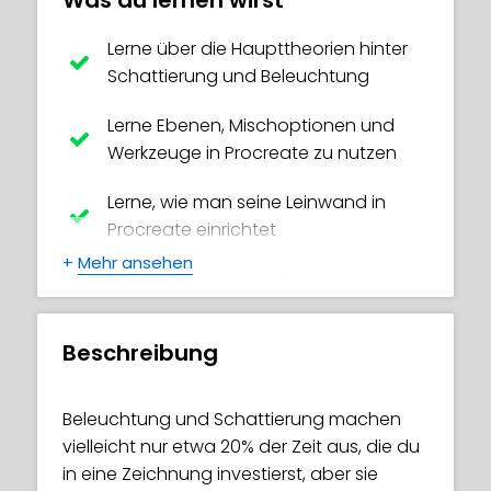
Was du lernen wirst
Lerne über die Haupttheorien hinter
Schattierung und Beleuchtung
Lerne Ebenen, Mischoptionen und
Werkzeuge in Procreate zu nutzen
Lerne, wie man seine Leinwand in
Procreate einrichtet
+
Mehr ansehen
Lerne, verschiedene Schattenarten
auf dem Körper einer Figur zu
zeichnen
Beschreibung
Lerne über 2-Punkt- und 3-Punkt-
Lichtsetups
Beleuchtung und Schattierung machen
vielleicht nur etwa 20% der Zeit aus, die du
Wie dramatische Licht-Setups deine
in eine Zeichnung investierst, aber sie
Figur hervorheben