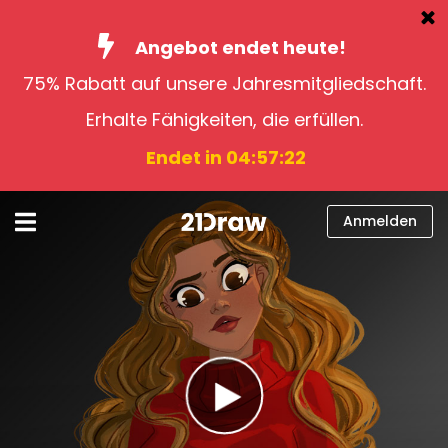
Angebot endet heute!
75% Rabatt auf unsere Jahresmitgliedschaft.
Kurse
Erhalte Fähigkeiten, die erfüllen.
Bücher
Endet in 04:57:21
Künstler
Hilfe
Anmelden
Blog
Über uns
Anmelden
Deutsch