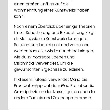
aus
einen großen Einfluss auf die
Wahrnehmung eines Kunstwerks haben
Schritt 4
: Wähle eine bestimmte
kann!
Tageszeit (oder mehr als eine, das
liegt bei dir!), um einige
Nach einem Überblick über einige Theorien
Umgebungslichteffekte zu erzeugen
hinter Schattierung und Beleuchtung zeigt
dir Maria, wie ein Kunstwerk durch gute
Wenn du deine Ergebnisse in sozialen
Beleuchtung beeinflusst und verbessert
Medien teilen möchtest, vergiss nicht,
werden kann. Sie wird dir auch beibringen,
Maria für einen Shoutout zu markieren! Du
wie du in Procreate Ebenen und
findest sie unter:
Mischmodi verwendest, um die
Instagram:
@art_bymemo
gewünschten Ergebnisse zu erzielen.
Facebook:
@illustrationbymemo
In diesem Tutorial verwendet Maria die
Procreate-App auf dem iPad Pro, aber die
Twitter:
@memo113
Grundprinzipien des Kurses gelten auch für
andere Tablets und Zeichenprogramme.
Viel Glück, aber vor allem, hab Spaß!