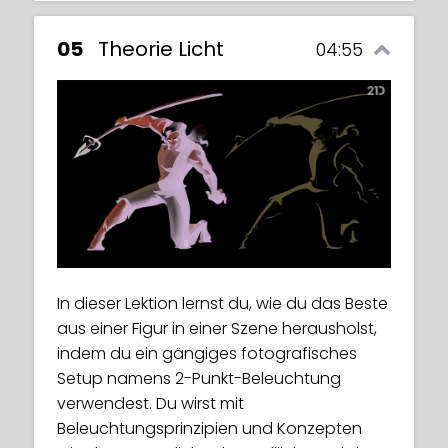
05
Theorie Licht
04:55
Maria wird hier eines ihrer eigenen
Kunstwerke als Referenzbild auswählen,
um die Wurf- und Formschatten zu
demonstrieren.
In dieser Lektion lernst du, wie du das Beste
aus einer Figur in einer Szene herausholst,
Sie wird dich durch die Schritte führen, um
indem du ein gängiges fotografisches
Ebenen zu duplizieren, eine Schnittmaske
Setup namens 2-Punkt-Beleuchtung
zu erstellen und Mischmodi in Procreate zu
verwendest. Du wirst mit
verwenden. Sie zeigt dir auch, wie ein
Beleuchtungsprinzipien und Konzepten
bisschen Planung dir helfen kann, während