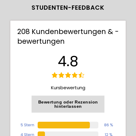
B. Licht, das von der Seite oder von unten
STUDENTEN-FEEDBACK
kommt und Verdeckung.
7 Beispiele für dramatische Beleuchtung
208 Kundenbewertungen & -
(JPG) enthalten
bewertungen
4.8
Kursbewertung
Bewertung oder Rezension
hinterlassen
5 Stern
86 %
4 Stern
12 %