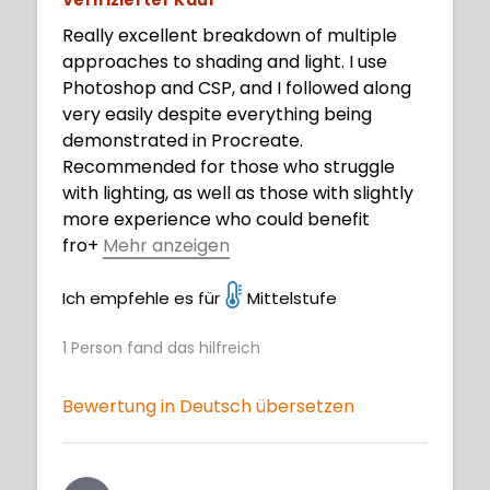
Really excellent breakdown of multiple
approaches to shading and light. I use
Photoshop and CSP, and I followed along
very easily despite everything being
demonstrated in Procreate.
Recommended for those who struggle
with lighting, as well as those with slightly
more experience who could benefit
fro
+
Mehr anzeigen
m a refresher course on some clean,
straightforward techniques.
Ich empfehle es für
Mittelstufe
1
Person fand das hilfreich
Bewertung in Deutsch übersetzen