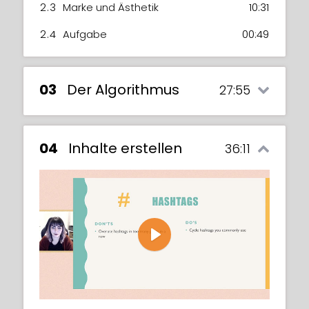
2.3
Marke und Ästhetik
10:31
2.4
Aufgabe
00:49
03
Der Algorithmus
27:55
04
Inhalte erstellen
36:11
Play
The dreaded Algorithm! Not to fear, Erika
breaks down for you in this lesson and
explains how the rules of engagement on