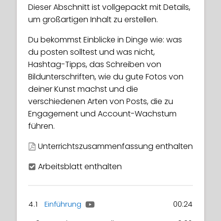
Instagram.
Dieser Abschnitt ist vollgepackt mit Details,
um großartigen Inhalt zu erstellen.
Discover trends in numbers, optimum post
times & content type and & learn who
Du bekommst Einblicke in Dinge wie: was
your audience is through ‘insights and
du posten solltest und was nicht,
analytics’. Despite how it sounds, it’s not as
Hashtag-Tipps, das Schreiben von
hard as you may think!
Bildunterschriften, wie du gute Fotos von
deiner Kunst machst und die
Lesson summary included
verschiedenen Arten von Posts, die zu
Engagement und Account-Wachstum
führen.
3.1
Einführung
00:23
Unterrichtszusammenfassung enthalten
3.2
Wie es funktioniert
07:40
Arbeitsblatt enthalten
3.3
Engagement
05:14
3.4
Analysen für kontinuierliches
14:16
Wachstum
4.1
Einführung
00:24