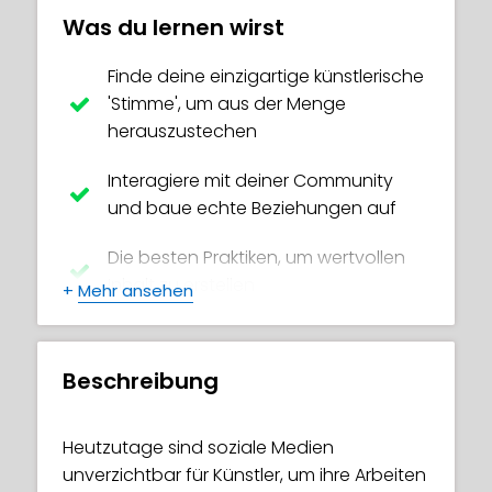
Was du lernen wirst
Finde deine einzigartige künstlerische
'Stimme', um aus der Menge
herauszustechen
Interagiere mit deiner Community
und baue echte Beziehungen auf
Die besten Praktiken, um wertvollen
Inhalt zu erstellen
+
Mehr ansehen
Verstehe Analysen und wie der
Algorithmus funktioniert
Beschreibung
Do's und Don't's beim Gestalten
deines Accounts und deiner Marke
Heutzutage sind soziale Medien
unverzichtbar für Künstler, um ihre Arbeiten
Alles über Hashtags,