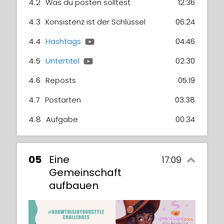
3.5
Aufgabe
00:22
4.2
Was du posten solltest
12:36
4.3
Konsistenz ist der Schlüssel
06:24
4.4
Hashtags
04:46
4.5
Untertitel
02:30
4.6
Reposts
05:19
4.7
Postarten
03:38
4.8
Aufgabe
00:34
05
Eine
17:09
Gemeinschaft
aufbauen