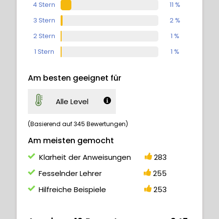
4 Stern
11 %
Lesson summary included
3 Stern
2 %
2 Stern
1 %
6.1
Einführung
00:24
1 Stern
1 %
6.2
Negativität
01:36
Am besten geeignet für
6.3
Denkweise: Wachstum vs.
06:48
festgefahren
Alle Level
6.4
Geduld
01:24
(Basierend auf 345 Bewertungen)
6.5
Burnout und Pausen
04:29
Am meisten gemocht
6.6
Zusammenfassung
03:19
Klarheit der Anweisungen
283
Fesselnder Lehrer
255
Hilfreiche Beispiele
253