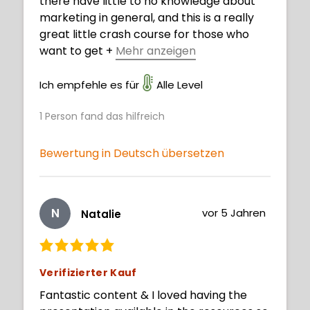
there have little to no knowledge about
marketing in general, and this is a really
great little crash course for those who
want to get
+
Mehr anzeigen
relevant info but not delve too deep into
all of the marketing theory behind it.
Ich empfehle es für
Alle Level
1
Person fand das hilfreich
Bewertung in Deutsch übersetzen
N
vor 5 Jahren
Natalie
Verifizierter Kauf
Fantastic content & I loved having the