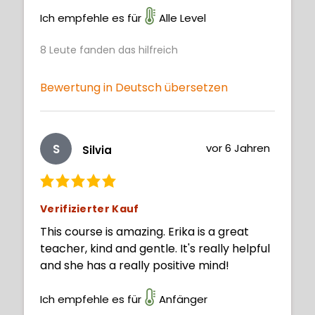
Not enough to confuse the message, but
enough to be a distraction. Overall, I feel I
Ich empfehle es für
Alle Level
learned a lot from this course and look
8
Leute fanden das hilfreich
forward to the next one.
Bewertung in Deutsch übersetzen
S
vor 6 Jahren
Silvia
Verifizierter Kauf
This course is amazing. Erika is a great
teacher, kind and gentle. It's really helpful
and she has a really positive mind!
Ich empfehle es für
Anfänger