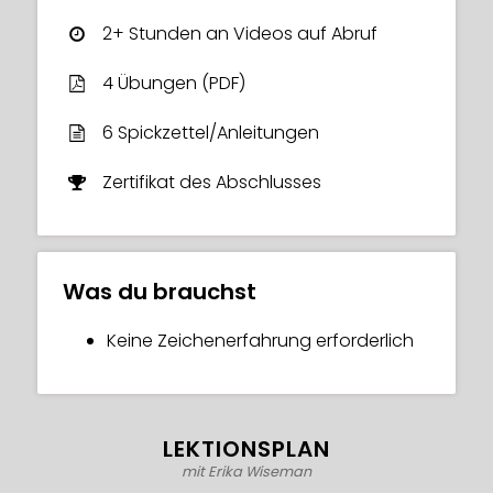
Anhängerschaft von über 200.000 auf
2+ Stunden an Videos auf Abruf
Instagram aufgebaut. Jetzt ist sie hier, um
alles, was sie über das Wachstum eines
4 Übungen (PDF)
Kunst-Accounts in den sozialen Medien
gelernt hat, mit dir zu teilen! Hier gibt es viel
6 Spickzettel/Anleitungen
zu entdecken! Lass uns loslegen!
Zertifikat des Abschlusses
Was du brauchst
Keine Zeichenerfahrung erforderlich
LEKTIONSPLAN
mit Erika Wiseman