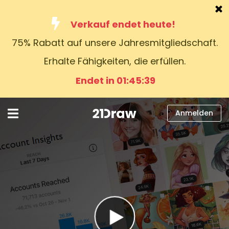
Verkauf endet heute!
75% Rabatt auf unsere Jahresmitgliedschaft.
Kurse
Erhalte Fähigkeiten, die erfüllen.
Bücher
Endet in 01:45:38
Künstler
Hilfe
Anmelden
Blog
Über uns
Anmelden
Deutsch