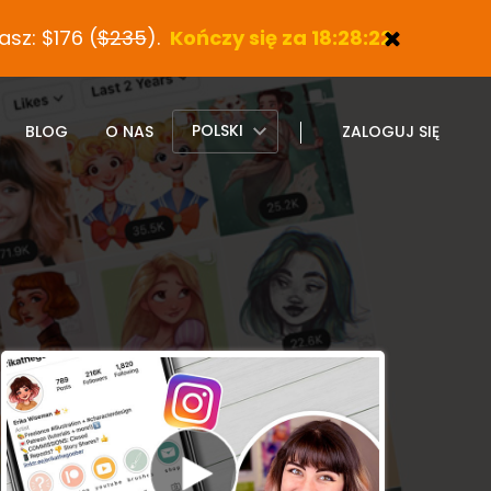
sz: $176 (
$235
).
Kończy się za 18:28:21
POLSKI
BLOG
O NAS
ZALOGUJ SIĘ