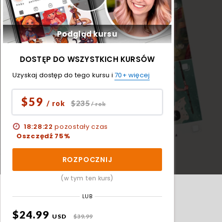
Podgląd kursu
DOSTĘP DO WSZYSTKICH KURSÓW
Uzyskaj dostęp do tego kursu i
70+ więcej
$59
$235
/ rok
/ rok
18:28:21
pozostały czas
Oszczędź 75%
ROZPOCZNIJ
(w tym ten kurs)
LUB
$24.99
USD
$39.99