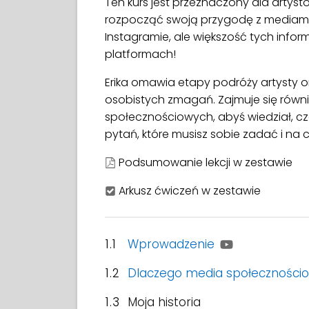
Ten kurs jest przeznaczony dla artys
rozpocząć swoją przygodę z mediami 
Instagramie, ale większość tych info
platformach!
Erika omawia etapy podróży artysty o
osobistych zmagań. Zajmuje się równ
społecznościowych, abyś wiedział, c
pytań, które musisz sobie zadać i na c
Podsumowanie lekcji w zestawie
Arkusz ćwiczeń w zestawie
1.1
Wprowadzenie
1.2
Dlaczego media społeczności
1.3
Moja historia