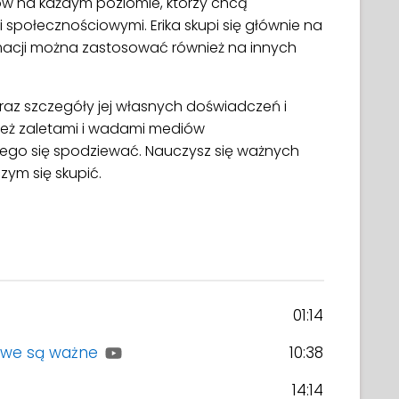
tów na każdym poziomie, którzy chcą
społecznościowymi. Erika skupi się głównie na
rmacji można zastosować również na innych
raz szczegóły jej własnych doświadczeń i
ież zaletami i wadami mediów
zego się spodziewać. Nauczysz się ważnych
zym się skupić.
01:14
owe są ważne
10:38
14:14