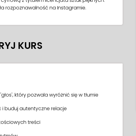
 cyfrową z tytułem licencjata sztuk pięknych.
yła rozpoznawalność na Instagramie.
RYJ KURS
'głos', który pozwala wyróżnić się w tłumie
 i buduj autentyczne relacje
tościowych treści
gorytmów