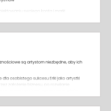
rojektowaniu swojego konta i marki
, co publikować, a czego nie
 Cię na właściwą drogę
znościowe są artystom niezbędne, aby ich
la osobistego sukcesu Eriki jako artystki
rzez założenie biznesu, po rozwijanie
rdzo trudno wyróżnić swoje prace wśród
aga posiadanie mentora, który już przeszedł
, na czym się skupić, a czego unikać.