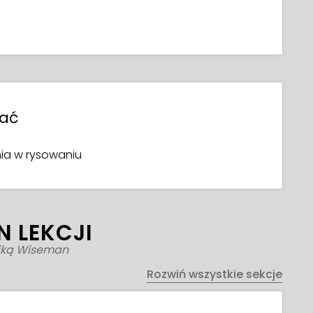
wać
a w rysowaniu
N LEKCJI
riką Wiseman
Rozwiń wszystkie sekcje