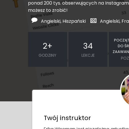
ponad 200 tys. obserwujących na Instagramie
możesz to zrobić!
Angielski, Hiszpański
Angielski, Fr
POCZĄT
2
+
34
DO ŚR
ZAAWAN
GODZINY
LEKCJE
POZ
Twój instruktor