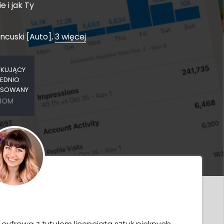
 i jak Ty
ancuski [Auto],
3 więcej
KUJĄCY
EDNIO
SOWANY
IOM