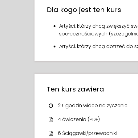
Po wielu badaniach i poszukiwaniach 
Dla kogo jest ten kurs
Erika zdobyła ponad 200 tys. obserwuj
podzielić się z Tobą wszystkim, czego
w mediach społecznościowych! Czeka
Artyści, którzy chcą zwiększyć 
społecznościowych (szczególnie
Artyści, którzy chcą dotrzeć do s
Ten kurs zawiera
2+ godzin wideo na życzenie
4 ćwiczenia (PDF)
6 Ściągawki/przewodniki