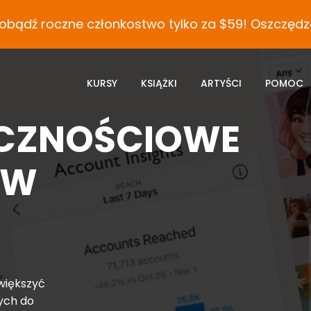
obądź roczne członkostwo tylko za $59! Oszczędza
KURSY
KSIĄŻKI
ARTYŚCI
POMOC
ECZNOŚCIOWE
ÓW
zwiększyć
ych do