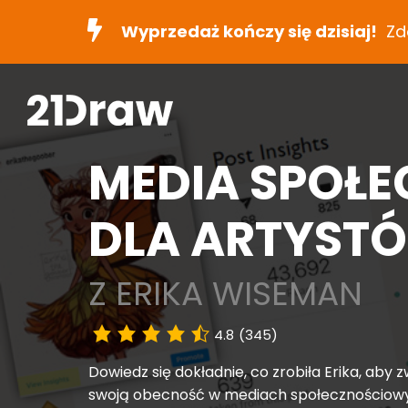
Wyprzedaż kończy się dzisiaj!
Zd
MEDIA SPOŁ
DLA ARTYST
Z ERIKA WISEMAN
4.8
(345)
Dowiedz się dokładnie, co zrobiła Erika, aby 
swoją obecność w mediach społecznościow