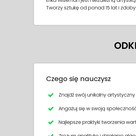
Erika Wiseman jest niezależną artystką
Tworzy sztukę od ponad 15 lat i zdob
ODK
Czego się nauczysz
Znajdź swój unikalny artystyczny 
Angażuj się w swoją społeczność
Najlepsze praktyki tworzenia war
Zrozum analitykę i działanie al