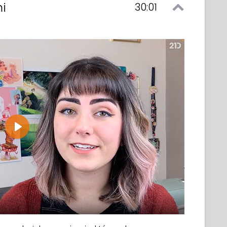
i
30:01
Play