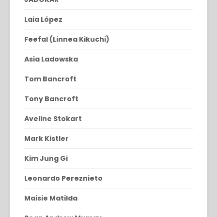
Laia López
Feefal (Linnea Kikuchi)
Asia Ladowska
Tom Bancroft
Tony Bancroft
Aveline Stokart
Mark Kistler
Kim Jung Gi
Leonardo Pereznieto
Maisie Matilda