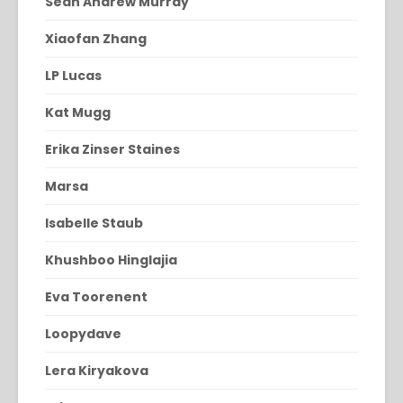
Sean Andrew Murray
Xiaofan Zhang
LP Lucas
Kat Mugg
Erika Zinser Staines
Marsa
Isabelle Staub
Khushboo Hinglajia
Eva Toorenent
Loopydave
Lera Kiryakova