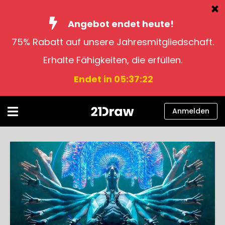
Angebot endet heute!
75% Rabatt auf unsere Jahresmitgliedschaft.
Kurse
Erhalte Fähigkeiten, die erfüllen.
Bücher
Endet in 05:37:21
Künstler
Hilfe
Anmelden
Blog
Über uns
Anmelden
Deutsch