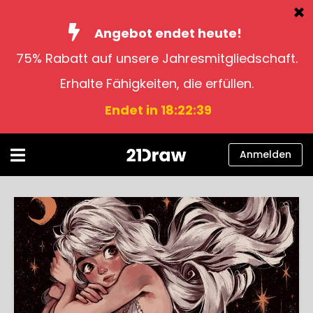
Angebot endet heute!
75% Rabatt auf unsere Jahresmitgliedschaft.
Kurse
Erhalte Fähigkeiten, die erfüllen.
Bücher
Endet in 18:22:39
Künstler
Hilfe
Anmelden
Blog
Über uns
Anmelden
Deutsch