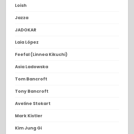
Loish
Jazza
JADOKAR
Laia López
Feefal (Linnea Kikuchi)
Asia Ladowska
Tom Bancroft
Tony Bancroft
Aveline Stokart
Mark Kistler
Kim Jung Gi