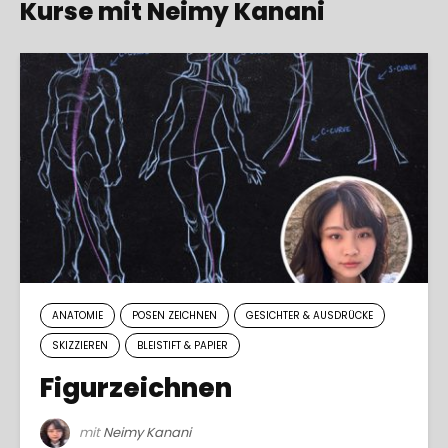
Kurse mit Neimy Kanani
ANATOMIE
POSEN ZEICHNEN
GESICHTER & AUSDRÜCKE
SKIZZIEREN
BLEISTIFT & PAPIER
Figurzeichnen
mit
Neimy Kanani