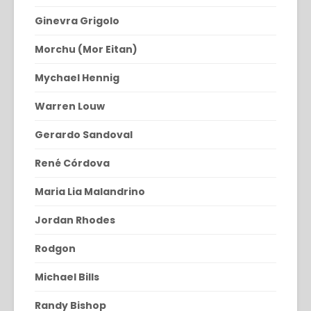
Ginevra Grigolo
Morchu (Mor Eitan)
Mychael Hennig
Warren Louw
Gerardo Sandoval
René Córdova
Maria Lia Malandrino
Jordan Rhodes
Rodgon
Michael Bills
Randy Bishop