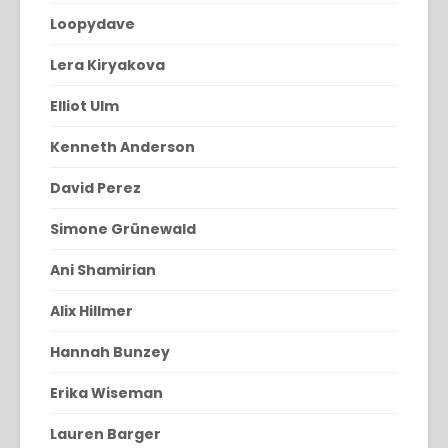
Loopydave
Lera Kiryakova
Elliot Ulm
Kenneth Anderson
David Perez
Simone Grünewald
Ani Shamirian
Alix Hillmer
Hannah Bunzey
Erika Wiseman
Lauren Barger