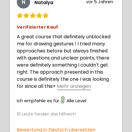
N
vor 5 Jahren
Natalya
Verifizierter Kauf
A great course that definitely unblocked
me for drawing gestures ! I tried many
approaches before but always finished
with questions and unclear points, there
were definitely something I couldn't get
right. The approach presented in this
course is definitely the one I was looking
for since all this
+
Mehr anzeigen
time ! It worked best for me, everything is
so clear now, I would just say a huge
Ich empfehle es für
Alle Level
THANKS to Warren, you unblocked my art
10
Leute fanden das hilfreich
! ^^
Bewertung in Deutsch übersetzen