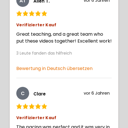
AT
vor 6 Jahren
Allen T.
Verifizierter Kauf
Great teaching, and a great team who
put these videos together! Excellent work!
3
Leute fanden das hilfreich
Bewertung in Deutsch übersetzen
C
vor 6 Jahren
Clare
Verifizierter Kauf
The pacing was perfect and it was very in