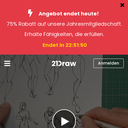
Angebot endet heute!
75% Rabatt auf unsere Jahresmitgliedschaft.
Kurse
Erhalte Fähigkeiten, die erfüllen.
Bücher
Endet in 22:51:49
Künstler
Hilfe
Anmelden
Blog
Über uns
Anmelden
Deutsch