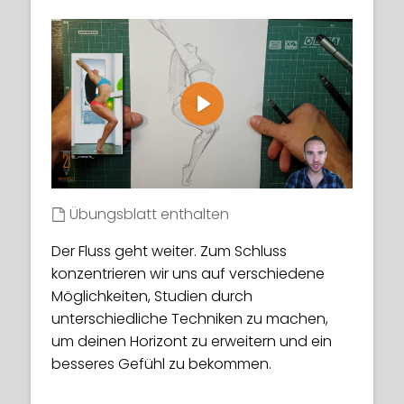
Play
Übungsblatt enthalten
Der Fluss geht weiter. Zum Schluss
Exercise sheet included
konzentrieren wir uns auf verschiedene
The Flow Continues. Now that you are
Möglichkeiten, Studien durch
becoming more familiar with gestures, we
unterschiedliche Techniken zu machen,
return to flow basics to build our
um deinen Horizont zu erweitern und ein
awareness even further.
besseres Gefühl zu bekommen.