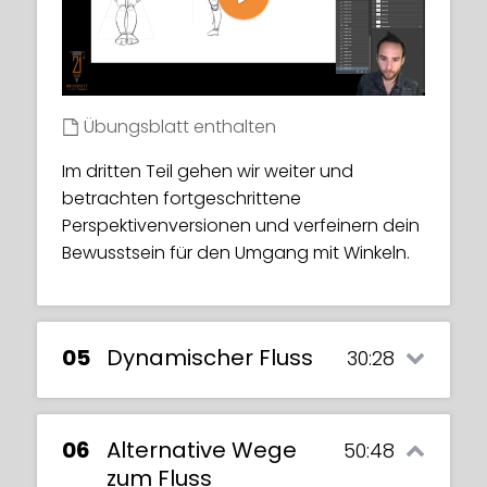
Play
Es ist entscheidend, sich bewusst zu sein,
woher dein Blickwinkel kommt. Wir gehen
Cranking the simplicity up a notch we get
darauf ein, deine Perspektive zu definieren
into counter angles within flow and how
und wie das die Formen deiner Gesten
that can bring so much more life into your
beeinflusst.
Übungsblatt enthalten
gestures.
Im dritten Teil gehen wir weiter und
Übungsblatt enthalten
Exercise sheet included
betrachten fortgeschrittene
3 Foto-Model-Referenzfotos enthalten
Perspektivenversionen und verfeinern dein
Bewusstsein für den Umgang mit Winkeln.
05
Dynamischer Fluss
30:28
06
Alternative Wege
50:48
zum Fluss