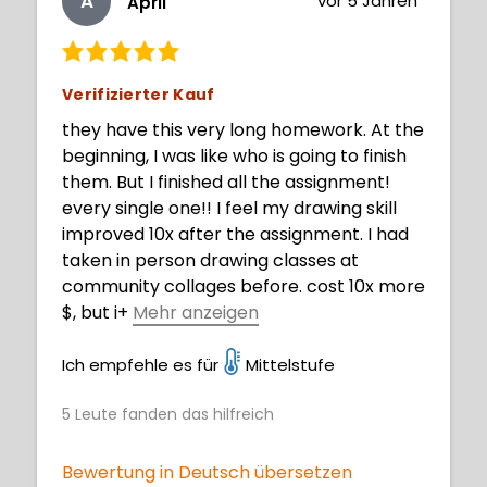
A
vor 5 Jahren
April
Verifizierter Kauf
they have this very long homework. At the
beginning, I was like who is going to finish
them. But I finished all the assignment!
every single one!! I feel my drawing skill
improved 10x after the assignment. I had
taken in person drawing classes at
community collages before. cost 10x more
$, but i
+
Mehr anzeigen
dont think I learnt 10% of this course. Take
this course and FINISH the assignment, you
Ich empfehle es für
Mittelstufe
wont regret!!
5
Leute fanden das hilfreich
Bewertung in Deutsch übersetzen