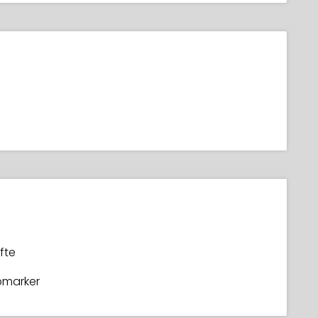
fte
bmarker