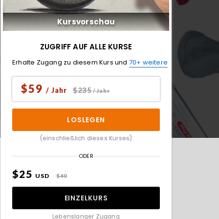
Kursvorschau
ZUGRIFF AUF ALLE KURSE
Erhalte Zugang zu diesem Kurs und
70+ weitere
$59
$235
/ Jahr
/ Jahr
LOSLEGEN
(einschließlich dieses Kurses)
ODER
$25
USD
$40
EINZELKURS
Lebenslanger Zugang