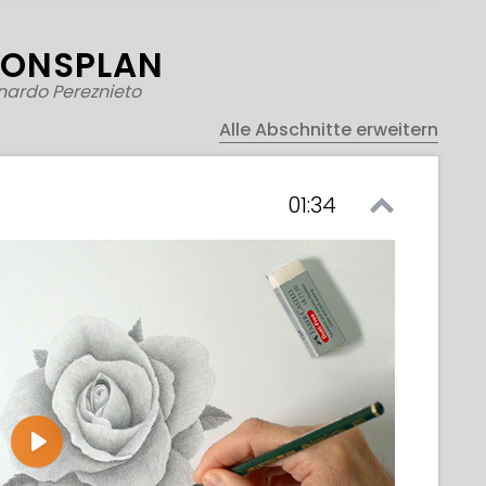
IONSPLAN
nardo Pereznieto
Alle Abschnitte erweitern
01:34
Play