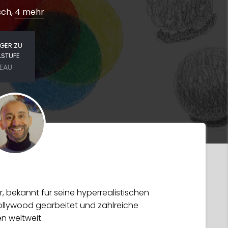
sch,
4 mehr
GER ZU
LSTUFE
VEAU
r, bekannt für seine hyperrealistischen
Hollywood gearbeitet und zahlreiche
n weltweit.