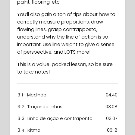
paint, flooring, etc.
You’ll also gain a ton of tips about how to
correctly measure proportions, draw
flowing lines, grasp contrapposto,
understand why the line of action is so
important, use line weight to give a sense
of perspective, and LOTS more!
This is a value-packed lesson, so be sure
to take notes!
3.1
Medindo
04:40
3.2
Traçando linhas
03:08
3.3
Linha de ação e contraponto
03:07
3.4
Ritmo
06:18