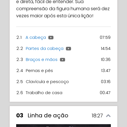
e direta, fácil de entender. Sua
compreensão da figura humana será dez
vezes maior após esta única lição!
2.1
A cabeça
07:59
2.2
Partes da cabeça
14:54
2.3
Braços e mãos
10:36
2.4
Pernas e pés
13:47
2.5
Clavícula e pescoço
03:16
2.6
Trabalho de casa
00:47
03
Linha de ação
18:27