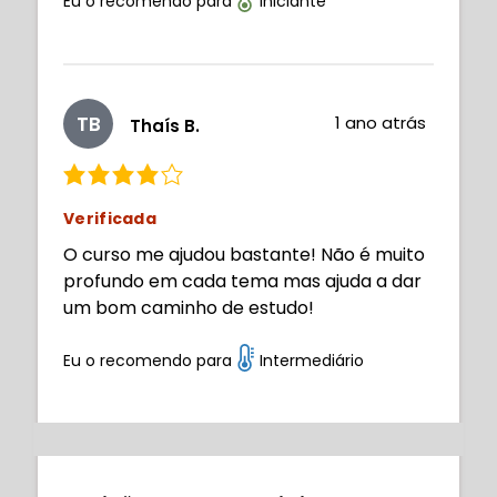
parte posso melhorar ainda mais graças a
Eu o recomendo para
Iniciante
esse curso. Portanto, recomendo muito
esse curso, a professora explica de forma
clara e com ótimos exemplos. 10/10
TB
1 ano atrás
Thaís B.
Verificada
O curso me ajudou bastante! Não é muito
profundo em cada tema mas ajuda a dar
um bom caminho de estudo!
Eu o recomendo para
Intermediário