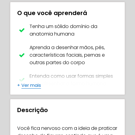
O que você aprenderá
Tenha um sólido domínio da
anatomia humana
Aprenda a desenhar mãos, pés,
características faciais, pernas e
outras partes do corpo
Entenda como usar formas simples
para desenhar a forma humana
+
Ver mais
Dominar técnicas úteis e fáceis para
criar corpos realistas
Descrição
Crie suas próprias poses incríveis
Você fica nervoso com a ideia de praticar
Evitar erros comuns para iniciantes,