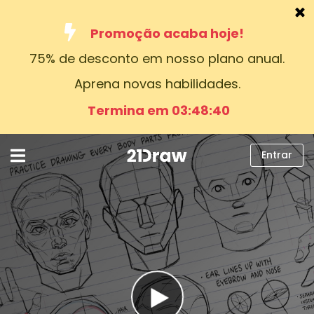
Promoção acaba hoje!
75% de desconto em nosso plano anual.
Cursos
Aprena novas habilidades.
Livros
Termina em 03:48:39
Artistas
Ajuda
Entrar
Blog
Sobre nós
Entrar
Português