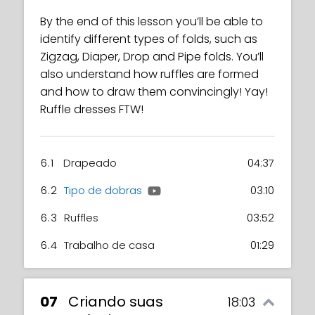
By the end of this lesson you’ll be able to
identify different types of folds, such as
Zigzag, Diaper, Drop and Pipe folds. You’ll
also understand how ruffles are formed
and how to draw them convincingly! Yay!
Ruffle dresses FTW!
6.1
Drapeado
04:37
6.2
Tipo de dobras
03:10
6.3
Ruffles
03:52
6.4
Trabalho de casa
01:29
07
Criando suas
18:03