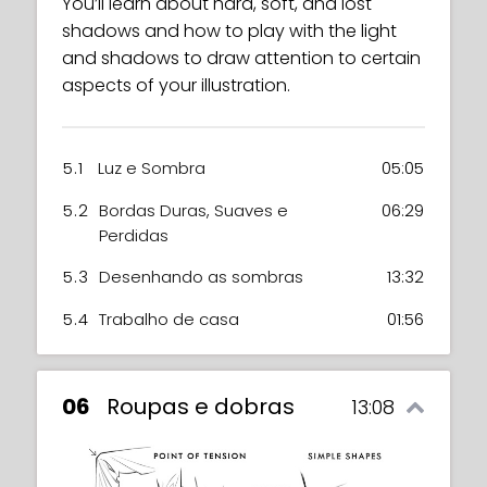
You’ll learn about hard, soft, and lost
shadows and how to play with the light
and shadows to draw attention to certain
aspects of your illustration.
5.1
Luz e Sombra
05:05
5.2
Bordas Duras, Suaves e
06:29
Perdidas
5.3
Desenhando as sombras
13:32
5.4
Trabalho de casa
01:56
06
Roupas e dobras
13:08