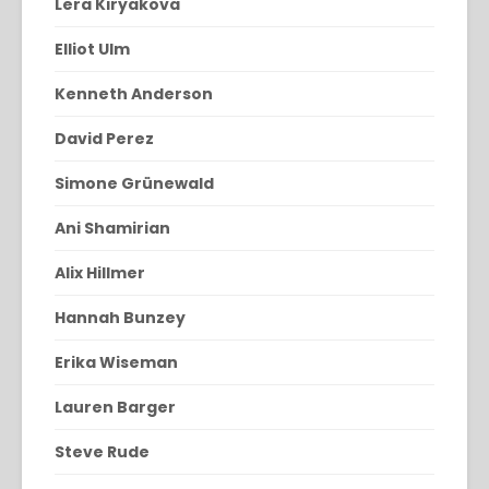
Lera Kiryakova
Elliot Ulm
Kenneth Anderson
David Perez
Simone Grünewald
Ani Shamirian
Alix Hillmer
Hannah Bunzey
Erika Wiseman
Lauren Barger
Steve Rude