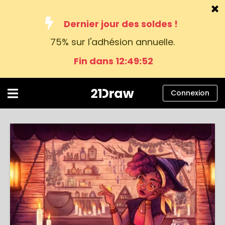
Dernier jour des soldes !
75% sur l'adhésion annuelle.
Cours
Fin dans 12:49:51
Livres
Artistes
Connexion
Aide
Blog
À propos
Connexion
Français