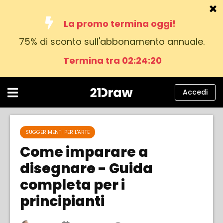
La promo termina oggi!
75% di sconto sull'abbonamento annuale.
Corsi
Termina tra 02:24:19
Libri
Artisti
Accedi
Aiuto
Blog
SUGGERIMENTI PER L'ARTE
Come imparare a
Chi siamo
disegnare - Guida
Accedi
completa per i
principianti
italiano