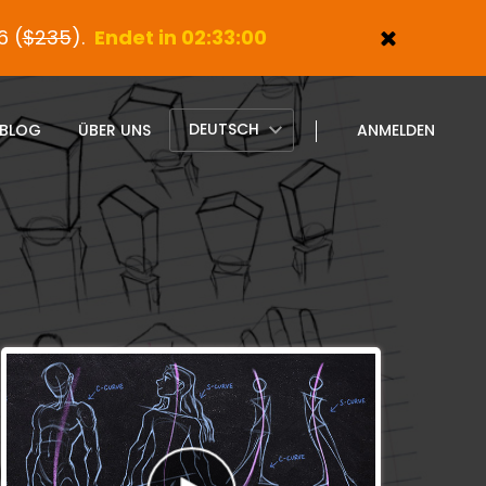
6 (
$235
).
Endet in 02:32:59
DEUTSCH
BLOG
ÜBER UNS
ANMELDEN