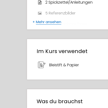
2 Spickzettel/Anleitungen
5 Referenzbilder
+
Mehr ansehen
Herunterladbare Pinsel
Liste empfohlener Bücher
Bonusmaterial
Im Kurs verwendet
PSD-Quelldateien
Bleistift & Papier
Zertifikat des Abschlusses
Was du brauchst