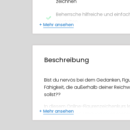
zeichnen
Beherrsche hilfreiche und einfac
gestalten
+
Mehr ansehen
Erschaffe deine eigenen fantas
Vermeide häufige Anfängerfehler
Beschreibung
Entdecke, wie du Figurenmodellbil
Wie man richtig misst, um gena
Bist du nervös bei dem Gedanken, Figu
Füge alles zusammen, um deine e
Fähigkeit, die außerhalb deiner Reich
sollst??
In diesem Online-Figurenzeichenkurs l
+
Mehr ansehen
der landläufigen Meinung muss mensch
Wenn du den richtigen Ansatz lernst, 
verbessern, ohne all die Kopfschmerze