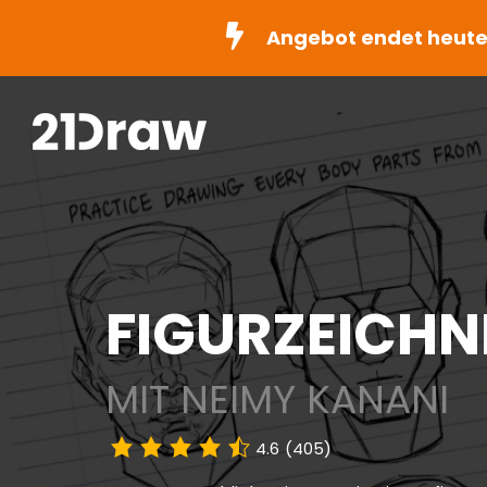
Angebot endet heute
FIGURZEICHN
MIT NEIMY KANANI
4.6
(405)