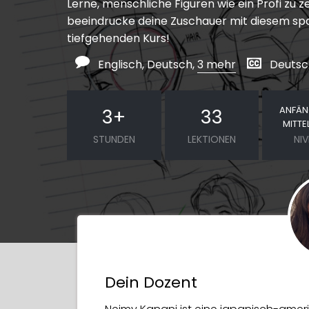
Lerne, menschliche Figuren wie ein Profi zu 
beeindrucke deine Zuschauer mit diesem s
tiefgehenden Kurs!
Englisch, Deutsch,
3 mehr
Deutsch
ANFÄN
3
+
33
MITTE
STUNDEN
LEKTIONEN
NI
Dein Dozent