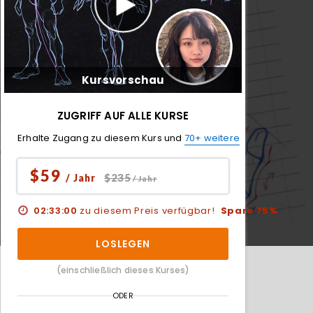
Kursvorschau
ZUGRIFF AUF ALLE KURSE
Erhalte Zugang zu diesem Kurs und
70+ weitere
$59
$235
/ Jahr
/ Jahr
02:32:59
zu diesem Preis verfügbar!
Spare 75%
LOSLEGEN
(einschließlich dieses Kurses)
ODER