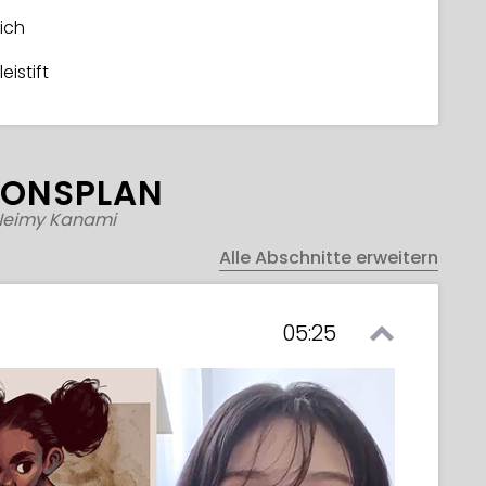
ich
istift
IONSPLAN
Neimy Kanami
Alle Abschnitte erweitern
05:25