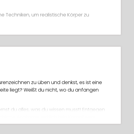
he Techniken, um realistische Körper zu
tischen Posen
 wie Tangenten und ‚Leitern‘
der richtig studierst
ue menschliche Proportionen zu zeichnen
renzeichnen zu üben und denkst, es ist eine
igenen schönen Illustrationen zu erstellen
weite liegt? Weißt du nicht, wo du anfangen
ernst du alles, was du wissen musst! Entgegen
liche Anatomie wirklich kein Kampf sein!
kannst du deine Fähigkeiten drastisch
n und Frustrationen.