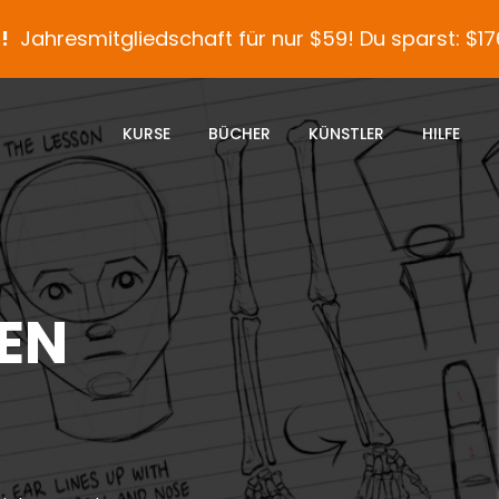
!
Jahresmitgliedschaft für nur $59! Du sparst: $17
KURSE
BÜCHER
KÜNSTLER
HILFE
EN