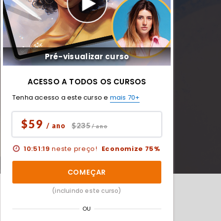
Pré-visualizar curso
ACESSO A TODOS OS CURSOS
Tenha acesso a este curso e
mais 70+
$59
$235
/ ano
/ ano
10:51:17
neste preço!
Economize 75%
COMEÇAR
(incluindo este curso)
OU