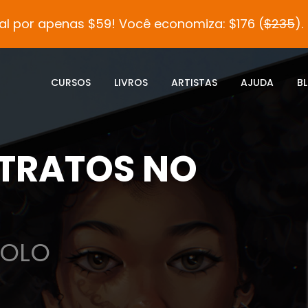
al por apenas $59! Você economiza: $176 (
$235
).
CURSOS
LIVROS
ARTISTAS
AJUDA
B
TRATOS NO
GOLO