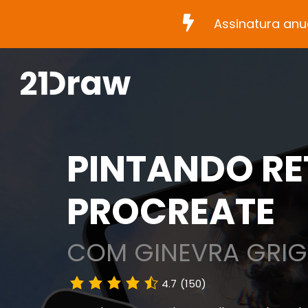
Assinatura anu
PINTANDO RE
PROCREATE
COM GINEVRA GRI
4.7
(150)