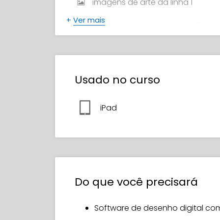
imagens de arte da linha 1
+
Ver mais
Arquivos em camadas do Photo
Arquivos em camadas do Procre
Processos e imagens bônus (JPG
Usado no curso
Conteúdo de vídeo bônus
iPad
Certificado de Conclusão
Do que você precisará
Software de desenho digital com