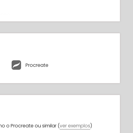
shop
ate
)
Procreate
o o Procreate ou similar (
ver exemplos
)