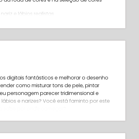
nariz e lábios realistas
ue parecem naturais
tura, evitando um visual monótono
sem linha de arte visível
os digitais fantásticos e melhorar o desenho
nder como misturar tons de pele, pintar
 seu personagem parecer tridimensional e
 lábios e narizes? Você está faminto por este
o sabe por onde começar?
 você!! Bem-vindo ao 'Pintura de Retratos em