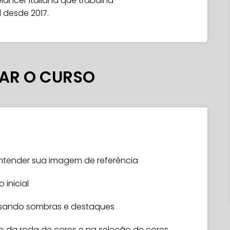
elancer italiana que trabalha
l desde 2017.
AR O CURSO
entender sua imagem de referência
inicial
usando sombras e destaques
ão da roda de cores e na seleção de cores