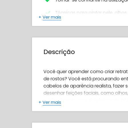
Técnicas para pintar pele, olhos, 
+
Ver mais
Pinte cabelos e sobrancelhas q
Acrescente vitalidade à sua pin
Descrição
Criar um retrato polido, bonito e 
Você quer aprender como criar retrat
de rostos? Você está procurando ente
cabelos de aparência realista, fazer
desenhar feições faciais, como olhos,
conhecimento mas simplesmente nã
+
Ver mais
Se sim, então, este curso é 100% para
Procreate'! (ou software similar) 😉