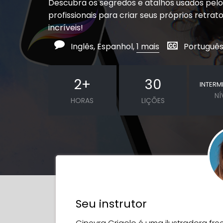
Descubra os segredos e atalhos usados pelo
profissionais para criar seus próprios retratos
incríveis!
Inglês, Espanhol,
1 mais
Português,
2
+
30
INTERM
NÍ
HORAS
LIÇÕES
Seu instrutor