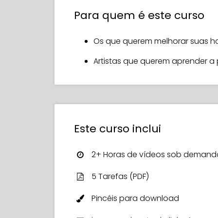
A artista profissional, Ginevra, trans
Para quem é este curso
ao longo dos anos trabalhando como r
cuidadosamente os passos envolvid
em um retrato deslumbrante.
Os que querem melhorar suas hab
Ginevra desmistifica todo o process
Artistas que querem aprender a p
desenho a partir de formas básicas, 
e construir cores para criar caracterí
profundidade. Sob sua orientação e 
pintura podem ser fáceis!
Este curso inclui
Ao final do curso, você se sentirá mu
artísticas. Com um novo conjunto de 
retratos lindos que você terá orgulh
2+ Horas de vídeos sob demand
5 Tarefas (PDF)
Pincéis para download