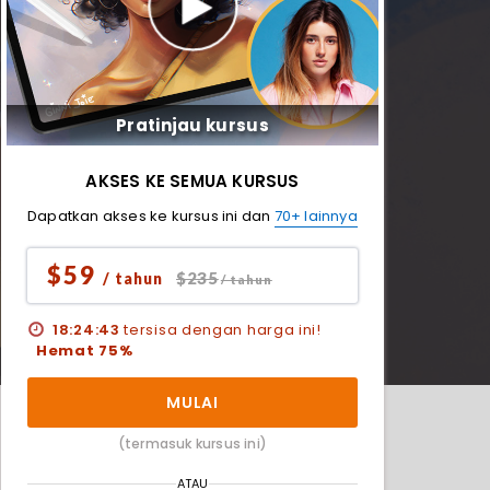
Pratinjau kursus
AKSES KE SEMUA KURSUS
Dapatkan akses ke kursus ini dan
70+ lainnya
$59
$235
/ tahun
/ tahun
18:24:41
tersisa dengan harga ini!
Hemat 75%
MULAI
(termasuk kursus ini)
ATAU