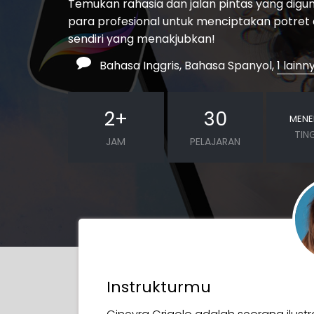
Temukan rahasia dan jalan pintas yang digu
para profesional untuk menciptakan potret 
sendiri yang menakjubkan!
Bahasa Inggris, Bahasa Spanyol,
1 lainn
2
+
30
MEN
TIN
JAM
PELAJARAN
Instrukturmu