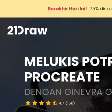
Berakhir Hari Ini!
75% disk
MELUKIS POTR
PROCREATE
DENGAN GINEVRA 
4.7
(150)