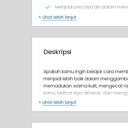
Menjadi percaya diri dalam me
+
Lihat lebih lanjut
Teknik melukis kulit, mata, hidung
Cat rambut dan alis yang terliha
Tambahkan semangat pada luki
Deskripsi
membosankan
Menciptakan potret yang dipoles
Apakah kamu ingin belajar cara mem
menjadi lebih baik dalam menggamb
memadukan warna kulit, mengecat ramb
kamu terlihat tiga dimensi, dan mengg
hidung? Apakah kamu haus akan penget
+
Lihat lebih lanjut
mana?
Jika ya, maka kursus ini 100% cocok un
Procreate'! (atau perangkat lunak ser