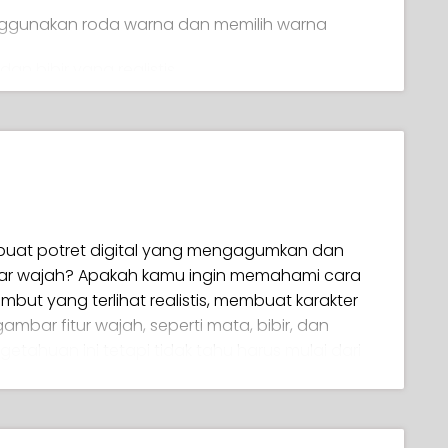
nggunakan roda warna dan memilih warna
 dan bibir yang realistis
t alami
san kamu, menghindari tampilan yang
 dan indah tanpa terlihat adanya seni garis
buat potret digital yang mengagumkan dan
ar wajah? Apakah kamu ingin memahami cara
ut yang terlihat realistis, membuat karakter
ambar fitur wajah, seperti mata, bibir, dan
ahuan ini tetapi tidak tahu harus mulai dari
tuk kamu!!! Selamat datang di 'Melukis Potret di
upa) 😉