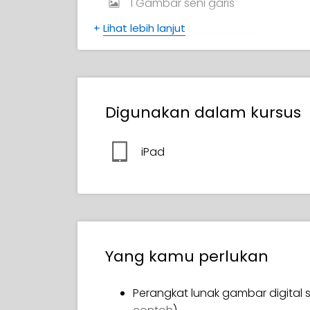
1 Gambar seni garis
+
Lihat lebih lanjut
File Photoshop berlapis
File Procreate Berlapis
Gambar Proses dan Bonus (JPG)
Digunakan dalam kursus
Konten video bonus
iPad
Sertifikat Penyelesaian
Yang kamu perlukan
Perangkat lunak gambar digital s