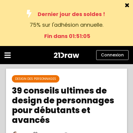
Dernier jour des soldes !
75% sur l'adhésion annuelle.
Cours
Fin dans 01:51:04
Livres
Artistes
Connexion
Aide
Blog
DESIGN DES PERSONNAGES
39 conseils ultimes de
À propos
design de personnages
Connexion
pour débutants et
avancés
Français