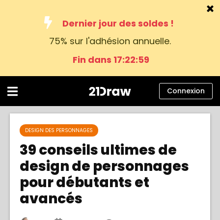
Dernier jour des soldes !
75% sur l'adhésion annuelle.
Cours
Fin dans 17:22:58
Livres
Artistes
Connexion
Aide
Blog
DESIGN DES PERSONNAGES
39 conseils ultimes de
À propos
design de personnages
Connexion
pour débutants et
avancés
Français