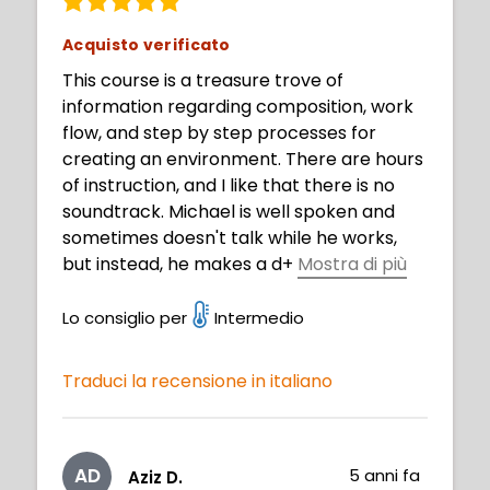
Acquisto verificato
This course is a treasure trove of
information regarding composition, work
flow, and step by step processes for
creating an environment. There are hours
of instruction, and I like that there is no
soundtrack. Michael is well spoken and
sometimes doesn't talk while he works,
but instead, he makes a d
+
Mostra di più
ecision or action, and then he describes
what went through his decision making
Lo consiglio per
Intermedio
process. This is like looking over an
illustrator's shoulder as they complete an
Traduci la recensione in italiano
entire landscape.
AD
5 anni fa
Aziz D.