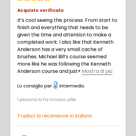
Acquisto verificato
It’s cool seeing this process. From start to
finish and everything that needs to be
given the time and attention to make a
completed work. I also like that Kenneth
Anderson has a very small cache of
brushes. Michael Bill’s course seemed
more like he was following the Kenneth
Anderson course and just
+
Mostra di più
happened to put it on video. It’s good, but
not as in depth. Both were helpful and
Lo consiglio per
Intermedio
interesting.
1
persona lo ha trovato utile
Traduci la recensione in italiano