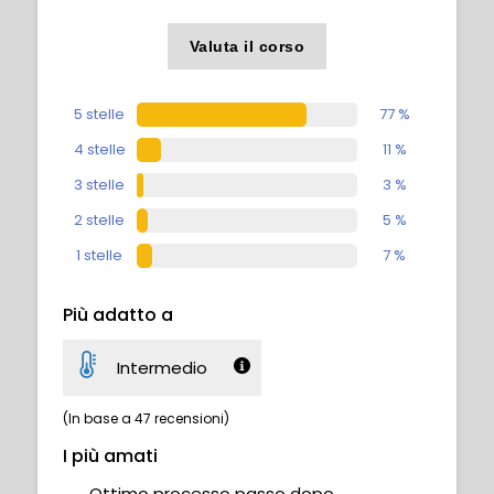
Valuta il corso
This is all about finishing touches and final
polish such as adding some additional
environment fx, color tweaks, and any
5 stelle
77 %
additional detailing that might be needed.
4 stelle
11 %
3 stelle
3 %
2 stelle
5 %
1 stelle
7 %
Più adatto a
Intermedio
(In base a 47 recensioni)
I più amati
Ottimo processo passo dopo