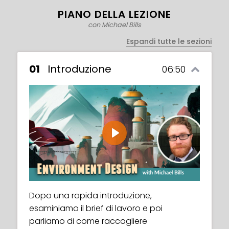
I take a step back and evaluate the work
PIANO DELLA LEZIONE
in progress.
con Michael Bills
Espandi tutte le sezioni
Back to painting, making changes to
01
Introduzione
06:50
improve the image based on the previous
review.
Reflecting on the whole process and how I
used the concepts discussed at the start
to come up with the final image.
Play
Dopo una rapida introduzione,
esaminiamo il brief di lavoro e poi
parliamo di come raccogliere