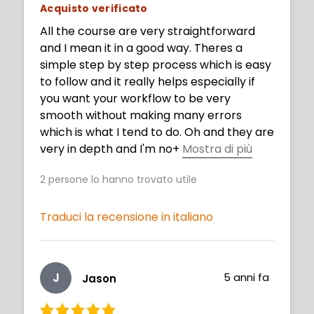
Acquisto verificato
All the course are very straightforward
and I mean it in a good way. Theres a
simple step by step process which is easy
to follow and it really helps especially if
you want your workflow to be very
smooth without making many errors
which is what I tend to do. Oh and they are
very in depth and I'm no
+
Mostra di più
t joking. You really get to explore deeply -
2
persone lo hanno trovato utile
at least that's how I see it. It has subtitles
because I asked for it, and they uploaded
it. Big help since I'm hard of hearing and
Traduci la recensione in italiano
need full access!
J
5 anni fa
Jason