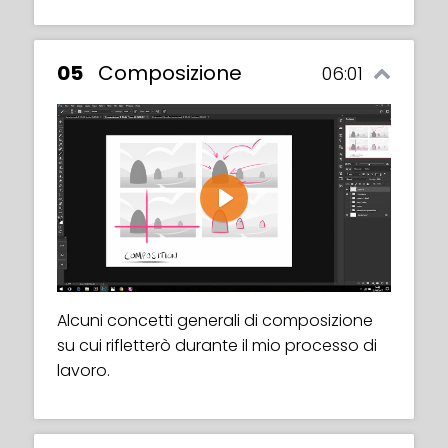
Play
Uno sguardo al brief che ha definito
05
Composizione
06:01
questo concetto.
Play
Una panoramica dei pennelli che uso per
questo lavoro.
Play
Una rapida panoramica su come uso i
livelli, le modalità di fusione e le maschere.
Alcuni concetti generali di composizione
su cui rifletterò durante il mio processo di
lavoro.