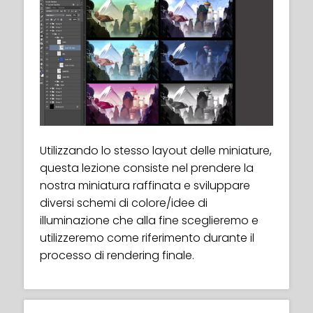
We set up a document for generating
thumbnails, and then go through the
process of using the reference we
After choosing a thumbnail, we begin the
gathered to develop some environment
process of refining the idea, breaking it up
ideas.
into more manageable groups,
(foreground, middle ground, background)
and give ourselves a more solid
foundation to build from.
Utilizzando lo stesso layout delle miniature,
questa lezione consiste nel prendere la
nostra miniatura raffinata e sviluppare
diversi schemi di colore/idee di
illuminazione che alla fine sceglieremo e
utilizzeremo come riferimento durante il
processo di rendering finale.