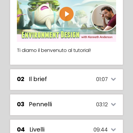
Play
Ti diamo il benvenuto al tutorial!
02
Il brief
01:07
03
Pennelli
03:12
Play
04
Livelli
09:44