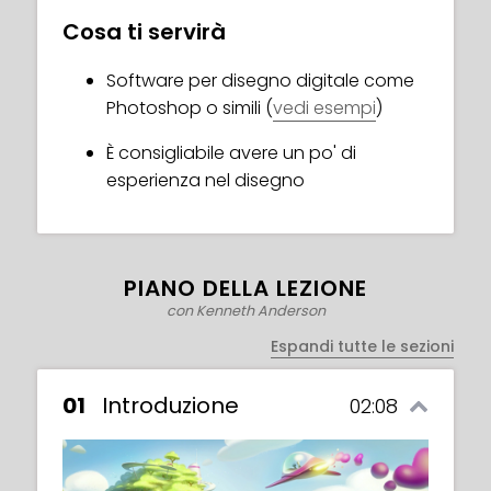
atmosferica a un brief del mondo reale.
Cosa ti servirà
Non ci sono esercizi in questo corso, ma gli
Software per disegno digitale come
aspetti pratici del brief sono analizzati a
Photoshop o simili (
vedi esempi
)
fondo.
È consigliabile avere un po' di
esperienza nel disegno
PIANO DELLA LEZIONE
con Kenneth Anderson
Espandi tutte le sezioni
01
Introduzione
02:08