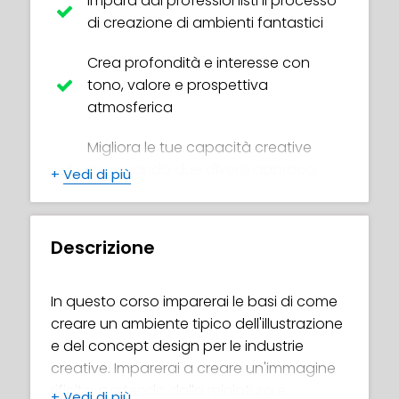
Impara dai professionisti il processo
di creazione di ambienti fantastici
Crea profondità e interesse con
tono, valore e prospettiva
atmosferica
Migliora le tue capacità creative
osservando due diversi approcci
+
Vedi di più
artistici
Capire perché la composizione,
Descrizione
l'equilibrio e la regola dei terzi sono
importanti
In questo corso imparerai le basi di come
Utilizza le modalità di fusione per
creare un ambiente tipico dell'illustrazione
creare effetti fantastici molto più
e del concept design per le industrie
velocemente
creative. Imparerai a creare un'immagine
rifinita, partendo dalla miniatura e
+
Vedi di più