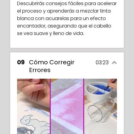
intrincados y crear un efecto de tela
método seco sobre seco y tinta blanca,
Descubrirás consejos fáciles para acelerar
transparente.
para un toque de brillo.
el proceso y aprenderás a mezclar tinta
blanca con acuarelas para un efecto
Recibirás consejos útiles como cómo
encantador, asegurando que el cabello
mantener la pintura fluyendo suavemente
se vea suave y lleno de vida.
para evitar que se seque a mitad del
camino y cómo adaptar las técnicas de
pintura a diferentes tipos de tela.
09
Cómo Corregir
03:23
Errores