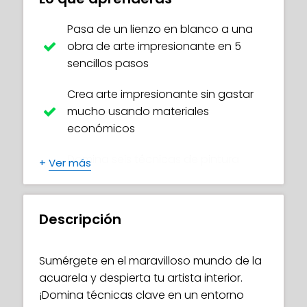
Pasa de un lienzo en blanco a una
obra de arte impresionante en 5
sencillos pasos
Crea arte impresionante sin gastar
mucho usando materiales
económicos
Domina seis técnicas de pintura
+
Ver más
dinámicas para infinitas
posibilidades y estilos
Descripción
Explora todos los materiales básicos
necesarios para pintar obras
maestras vibrantes
Sumérgete en el maravilloso mundo de la
acuarela y despierta tu artista interior.
Pinta piel que brilla, cabello que fluye
¡Domina técnicas clave en un entorno
y más para dar vida a tus personajes