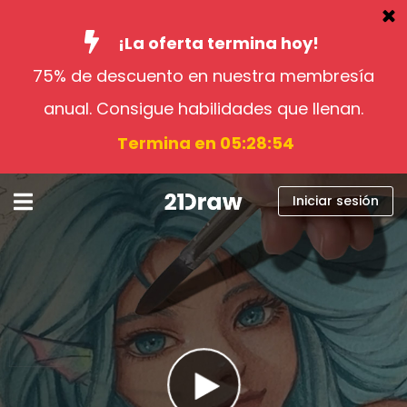
¡La oferta termina hoy!
75% de descuento en nuestra membresía
Cursos
anual. Consigue habilidades que llenan.
Libros
Termina en 05:28:52
Artistas
Ayuda
Iniciar sesión
Blog
Sobre nosotros
Iniciar sesión
Español