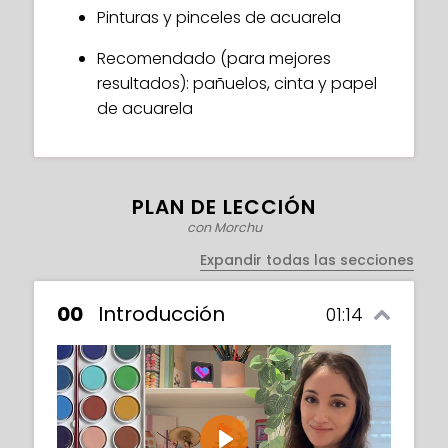
Pinturas y pinceles de acuarela
¡Únete a la diversión y prepárate para
elevar tus creaciones artísticas a un nivel
Recomendado (para mejores
completamente nuevo!
resultados): pañuelos, cinta y papel
de acuarela
PLAN DE LECCIÓN
con Morchu
Expandir todas las secciones
00
Introducción
01:14