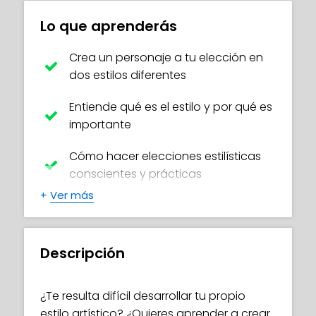
Lo que aprenderás
Crea un personaje a tu elección en
dos estilos diferentes
Entiende qué es el estilo y por qué es
importante
Cómo hacer elecciones estilísticas
conscientes y prácticas
+
Ver más
Domina técnicas de pintura y
boceto para diferentes estilos
Descripción
Aprende el método único de diseño
de Kenneth para mantenerte
inspirado y trabajar eficientemente
¿Te resulta difícil desarrollar tu propio
estilo artístico? ¿Quieres aprender a crear