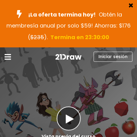
¡La oferta termina hoy!
Obtén la
membresía anual por solo $59! Ahorras: $176
Cursos
(
$235
).
Termina en 23:29:59
Libros
Artistas
Iniciar sesión
Ayuda
Blog
Sobre nosotros
Iniciar sesión
Español
Vista previa del curso