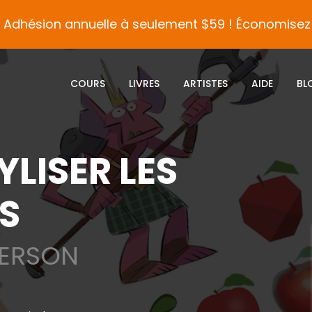
Adhésion annuelle à seulement $59 ! Économisez 
COURS
LIVRES
ARTISTES
AIDE
BL
LISER LES
S
DERSON