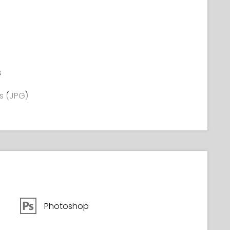
ations de poses, l'importance de « dessiner
ucoup plus confiance en vous pour consolider
trer des personnages fun et uniques dont vous
s
s (JPG)
Photoshop