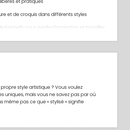
libérés et pratiques
ure et de croquis dans différents styles
 Kenneth pour garder l'inspiration et travailler
ues et outils numériques pratiques pour
ment
oser d'un guide de style et comment créer le
ropre style artistique ? Vous voulez
ersonnages et passer du croquis à une
s uniques, mais vous ne savez pas par où
même pas ce que « stylisé » signifie
ce l'utilisation finale et la perception par le
un artiste professionnel, va vous apprendre
création de personnages stylisés.
e et conceptuelle