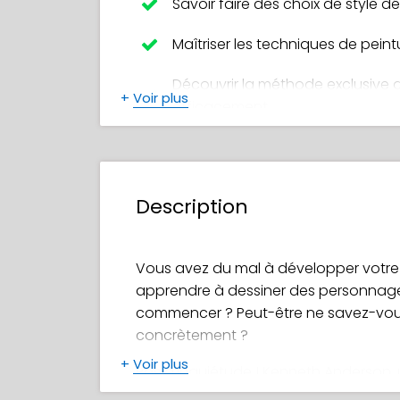
Savoir faire des choix de style dé
Maîtriser les techniques de peint
Découvrir la méthode exclusive de
+
Voir plus
efficacement
Découvrir de nombreuses techniq
travailler plus vite et plus facile
Description
Découvrir les avantages de disp
vôtre
Vous avez du mal à développer votre p
Mettre la touche finale à vos p
apprendre à dessiner des personnage
illustration finie et en couleurs
commencer ? Peut-être ne savez-vous 
Découvrir comment le style influen
concrètement ?
public
+
Voir plus
Pas d'inquiétude ! Kenneth Anderson, 
tout ce que vous devez savoir sur la 
Apprendre la direction artistiqu