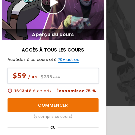
Aperçu du cours
ACCÈS À TOUS LES COURS
Accédez à ce cours et à
70+ autres
$59
$235
/ an
/ an
16:13:47
à ce prix !
Économisez 75 %
COMMENCER
(y compris ce cours)
OU