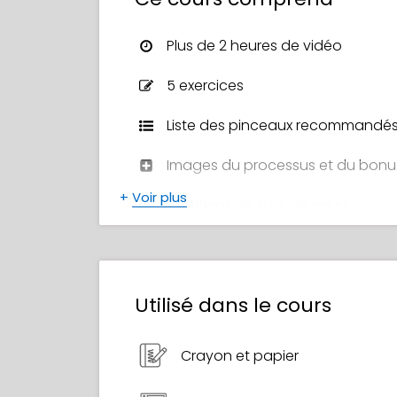
moyens pour faire rapidement des vari
au travers » et plein d'autres choses !
Plus de 2 heures de vidéo
À la fin de ce cours, vous aurez bea
5 exercices
votre propre style artistique et illus
serez fier !
Liste des pinceaux recommandé
Images du processus et du bonu
+
Voir plus
Certificat de suivi de cours
Utilisé dans le cours
Crayon et papier