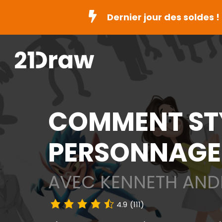
Dernier jour des soldes !
COMMENT STY
PERSONNAGE
AVEC KENNETH AN
4.9
(111)