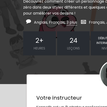
Découvrez comment créer un personnage à 
zéro dans deux styles différents et quelques
pour améliorer vos dessins !
Anglais, Français,
3 plus
Français, 
DÉBU
2
+
24
INTERM
HEURES
LEÇONS
NI
Votre instructeur