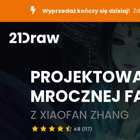
Wyprzedaż kończy się dzisiaj!
Zd
PROJEKTOWA
MROCZNEJ F
Z XIAOFAN ZHANG
4.8
(117)