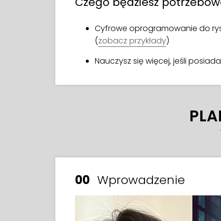
Czego będziesz potrzebo
Cyfrowe oprogramowanie do rys
(
zobacz przykłady
)
Nauczysz się więcej, jeśli posiad
PLA
00
Wprowadzenie