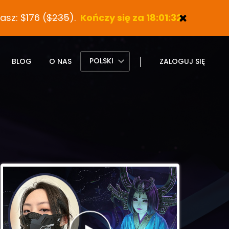
sz: $176 (
$235
).
Kończy się za 18:01:30
POLSKI
BLOG
O NAS
ZALOGUJ SIĘ