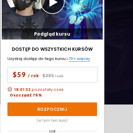
Podgląd kursu
DOSTĘP DO WSZYSTKICH KURSÓW
Uzyskaj dostęp do tego kursu i
70+ więcej
$59
$235
/ rok
/ rok
18:01:30
pozostały czas
Oszczędź 75%
ROZPOCZNIJ
(w tym ten kurs)
LUB