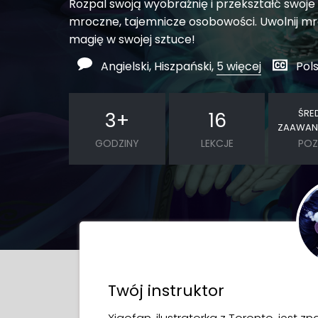
Rozpal swoją wyobraźnię i przekształć swoje
mroczne, tajemnicze osobowości. Uwolnij m
magię w swojej sztuce!
Angielski, Hiszpański,
5 więcej
Pols
ŚRE
3
+
16
ZAAWAN
GODZINY
LEKCJE
POZ
Twój instruktor