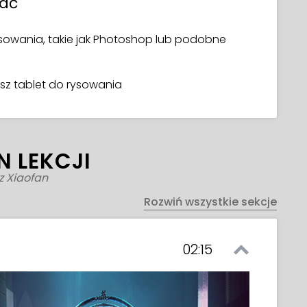
wać
owania, takie jak Photoshop lub podobne
asz tablet do rysowania
N LEKCJI
z Xiaofan
Rozwiń wszystkie sekcje
02:15