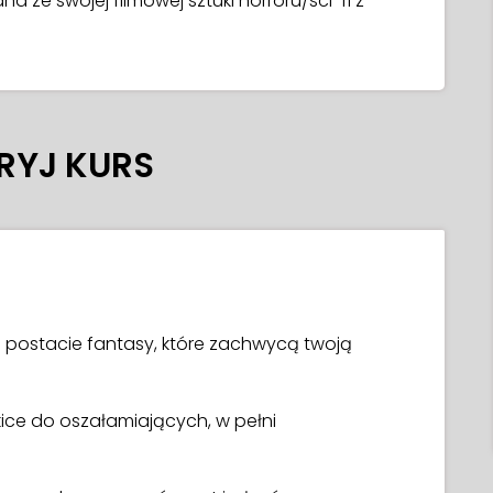
ana ze swojej filmowej sztuki horroru/sci-fi z
RYJ KURS
 postacie fantasy, które zachwycą twoją
kice do oszałamiających, w pełni