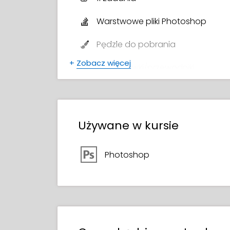
Warstwowe pliki Photoshop
Pędzle do pobrania
+
Zobacz więcej
4 Ściągawki/przewodniki
7 obrazy referencyjne
Certyfikat ukończenia kursu
Używane w kursie
Photoshop