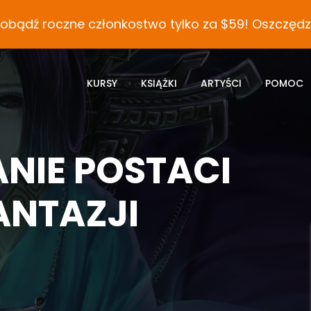
obądź roczne członkostwo tylko za $59! Oszczędza
KURSY
KSIĄŻKI
ARTYŚCI
POMOC
NIE POSTACI
ANTAZJI