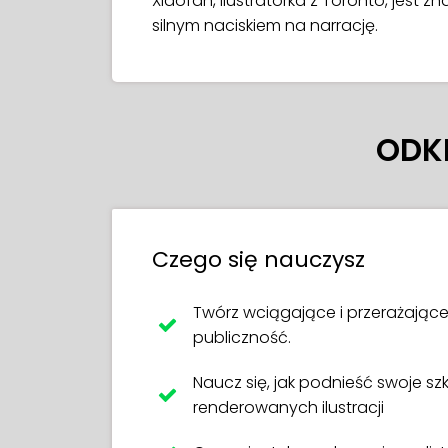
Xiaofan, ilustratorka z Toronto, jest zn
silnym naciskiem na narrację.
ODK
Czego się nauczysz
Twórz wciągające i przerażające
publiczność.
Naucz się, jak podnieść swoje sz
renderowanych ilustracji