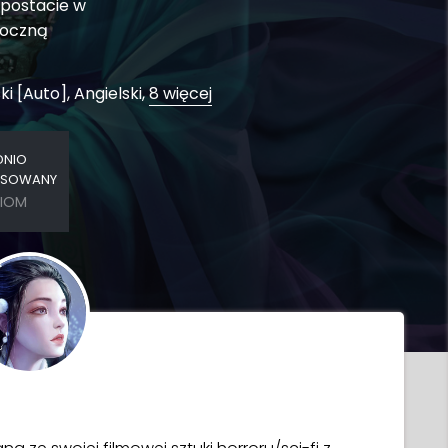
 postacie w
roczną
ki [Auto], Angielski,
8 więcej
DNIO
SOWANY
IOM