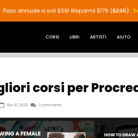
!
Pass annuale a soli $59! Risparmi $176 (
$235
).
T
CORSI
LIBRI
ARTISTI
AIUTO
gliori corsi per Procre
Apr 10, 2023
1 commento