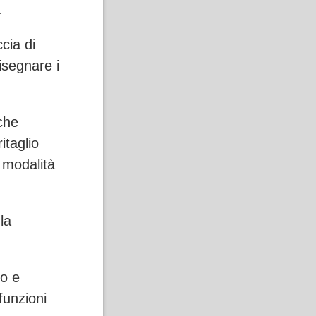
.
cia di
isegnare i
 che
itaglio
 modalità
la
eo e
funzioni