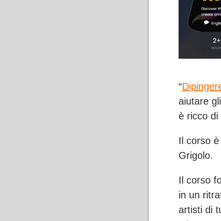
“
Dipingere
aiutare gl
è ricco di 
Il corso è
Grigolo.
Il corso 
in un ritr
artisti di 