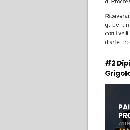
di Procre
Riceverai
guide, un 
con livell
d’arte pro
#2 Dipi
Grigol