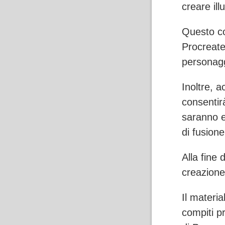
creare ill
Questo co
Procreate
personagg
Inoltre, 
consentirà
saranno e
di fusion
Alla fine 
creazione d
Il materi
compiti pr