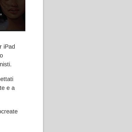
r iPad
no
isti.
ettati
te e a
ocreate