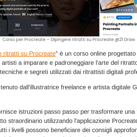
Corso per Procreate – Dipingere ritratti su Procreate @21 Draw
 ritratti su Procreate
” è un corso online progettato
i artisti a imparare e padroneggiare l’arte del ritratt
tecniche e segreti utilizzati dai ritrattisti digitali prof
 tenuto dall’illustratrice freelance e artista digitale 
fornisce istruzioni passo passo per trasformare una 
atto straordinario utilizzando l’applicazione Procreate
tutti i livelli possono beneficiare dei consigli approfon