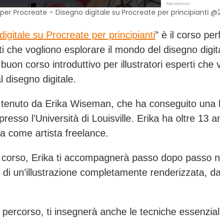
per Procreate – Disegno digitale su Procreate per principianti @
igitale su Procreate per principianti
” è il corso per
ti che vogliono esplorare il mondo del disegno digit
uon corso introduttivo per illustratori esperti che 
l disegno digitale.
è tenuto da Erika Wiseman, che ha conseguito una 
 presso l’Università di Louisville. Erika ha oltre 13 a
a come artista freelance.
 corso, Erika ti accompagnerà passo dopo passo n
di un’illustrazione completamente renderizzata, dall
l percorso, ti insegnerà anche le tecniche essenzial