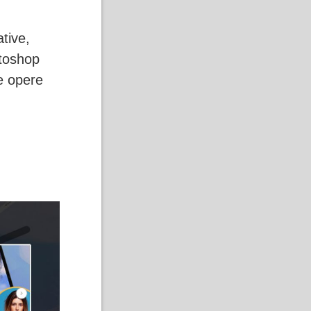
tive,
otoshop
re opere