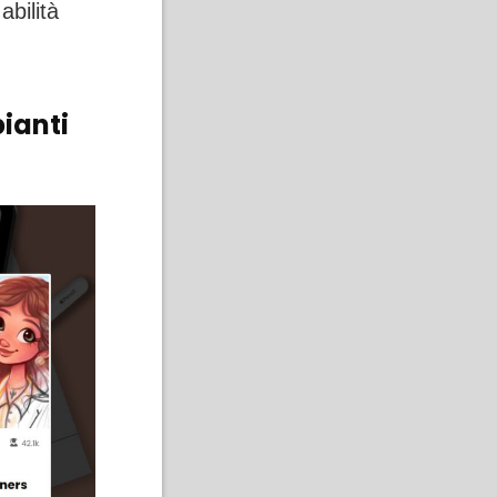
abilità
pianti