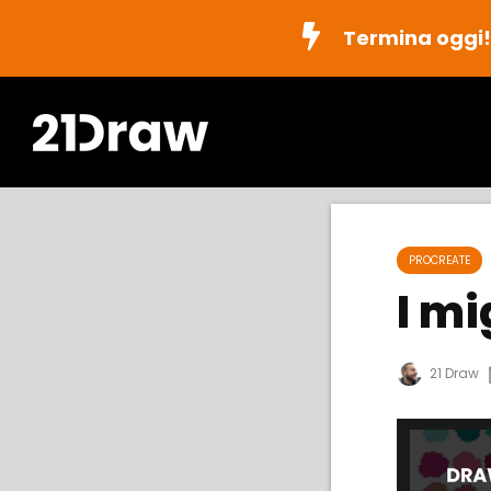
Termina oggi
PROCREATE
I mi
21 Draw