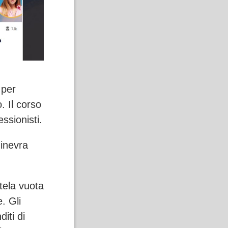
 per
o. Il corso
essionisti.
Ginevra
tela vuota
. Gli
diti di