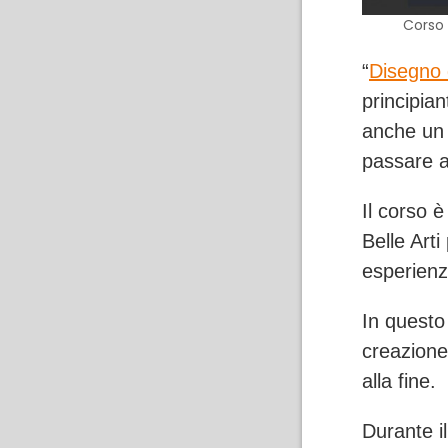
Corso 
“
Disegno d
principian
anche un b
passare a
Il corso 
Belle Arti
esperienz
In questo
creazione 
alla fine.
Durante i