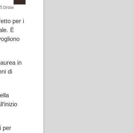
21 Draw
fetto per i
ale. È
vogliono
laurea in
nni di
ella
’inizio
i per