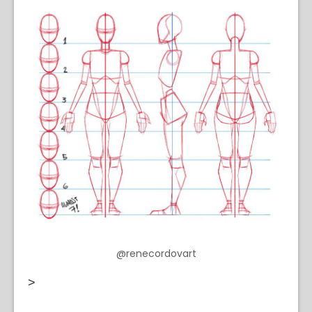
@renecordovart
>