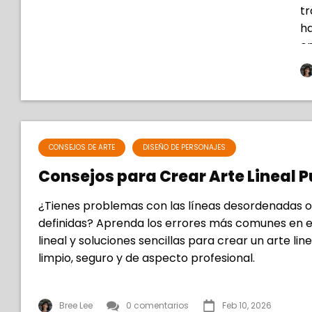
tr
ha
en
h
CONSEJOS DE ARTE
DISEÑO DE PERSONAJES
Consejos para Crear Arte Lineal P
¿Tienes problemas con las líneas desordenadas 
definidas? Aprenda los errores más comunes en e
lineal y soluciones sencillas para crear un arte line
limpio, seguro y de aspecto profesional.
Bree Lee
0 comentarios
Feb 10, 2026