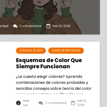
ie Apel
0 comentarios
Feb 20, 2026
CONSEJOS DE ARTE
DISEÑO DE PERSONAJES
Esquemas de Color Que
Siempre Funcionan
¿Le cuesta elegir colores? Aprenda
combinaciones de colores probadas y
sencillos consejos sobre teoría del color
para crear paletas equilibradas que
siempre funcionan.
Bree
Feb 01,
0 comentarios
Lee
2026