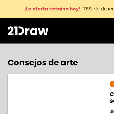
¡La oferta termina hoy!
75% de descu
Consejos de arte
C
s
¡S