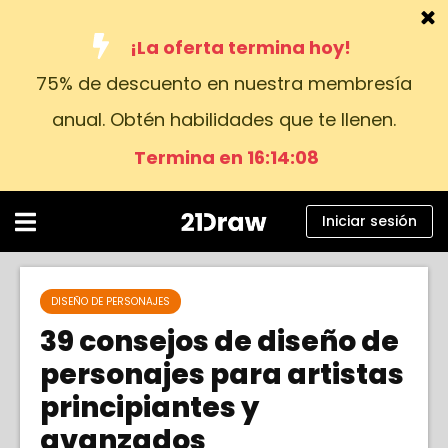
¡La oferta termina hoy!
75% de descuento en nuestra membresía
Cursos
anual. Obtén habilidades que te llenen.
Libros
Termina en 16:14:06
Artistas
Ayuda
Iniciar sesión
Blog
Sobre nosotros
DISEÑO DE PERSONAJES
39 consejos de diseño de
Iniciar sesión
personajes para artistas
principiantes y
Español
avanzados