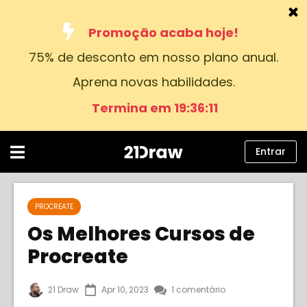
Promoção acaba hoje!
75% de desconto em nosso plano anual.
Cursos
Aprena novas habilidades.
Livros
Termina em 19:36:10
Artistas
Ajuda
Entrar
Blog
Sobre nós
PROCREATE
Os Melhores Cursos de
Entrar
Procreate
Português
21 Draw
Apr 10, 2023
1 comentário