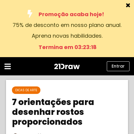
Promoção acaba hoje!
75% de desconto em nosso plano anual.
Cursos
Aprena novas habilidades.
Livros
Termina em 03:23:17
Artistas
Ajuda
Entrar
Blog
Sobre nós
DICAS DE ARTE
7 orientações para
Entrar
desenhar rostos
proporcionados
Português