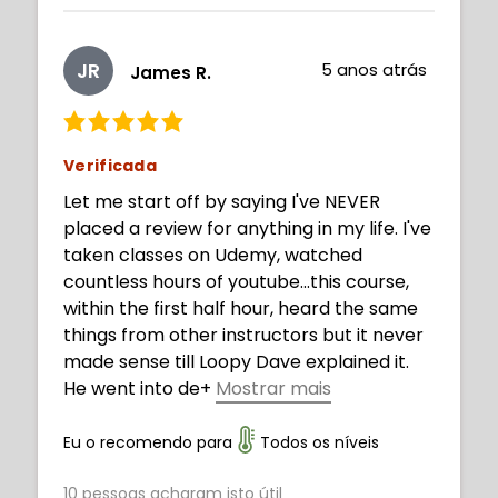
JR
5 anos atrás
James R.
Verificada
Let me start off by saying I've NEVER
placed a review for anything in my life. I've
taken classes on Udemy, watched
countless hours of youtube...this course,
within the first half hour, heard the same
things from other instructors but it never
made sense till Loopy Dave explained it.
He went into de
+
Mostrar mais
tail about WHY we're doing these things
and broke it down to simple
Eu o recomendo para
Todos os níveis
understandable terms. I was skeptical
10
pessoas acharam isto útil
before buying but im super happy I did.