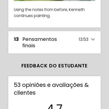
Using the notes from before, Kenneth
continues painting.
Watch Kenneth take a step back and
evaluate his image so far. Is it working
effectively?
13
Pensamentos
13:53
finais
FEEDBACK DO ESTUDANTE
53 opiniões e avaliações &
clientes
4.7