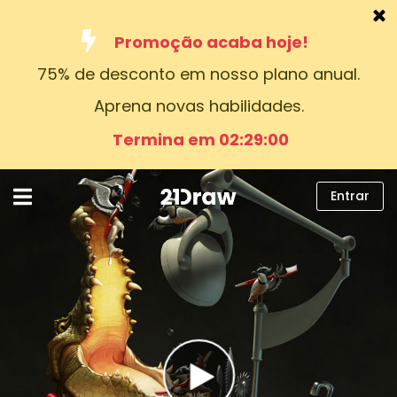
Promoção acaba hoje!
75% de desconto em nosso plano anual.
Cursos
Aprena novas habilidades.
Livros
Termina em 02:28:59
Artistas
Ajuda
Entrar
Blog
Sobre nós
Entrar
Português