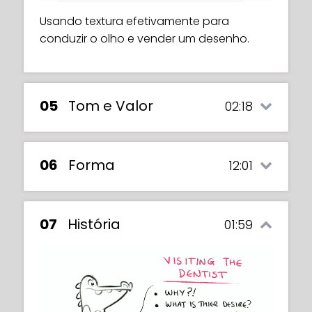
Usando textura efetivamente para
conduzir o olho e vender um desenho.
05
Tom e Valor
02:18
06
Forma
12:01
Play
07
História
01:59
A importância do tom/valor para uma
ilustração e como ele pode ser usado a