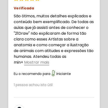
Verificada
São ótimos, muitos detalhes explicados e
conteúdo bem exemplificado. De todas as
aulas que já assisti antes de conhecer o
"21Draw" não explicaram de forma tão
clara como esses Artistas sobre a
anatomia e como começar a ilustração
de animais com atitudes e expressões tão
humanas. Atendeu todas as
min
+
Mostrar mais
has necessidades no momento, grande
incentivo pra continuar estudando e
Eu o recomendo para
Iniciante
praticando. Obrigada!
1
pessoa achou isto útil