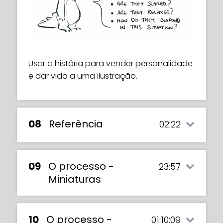
seu favor.
Usar a história para vender personalidade
e dar vida a uma ilustração.
Using shape language to create a
character design with unity.
08
Referência
02:22
09
O processo -
23:57
Miniaturas
10
O processo -
01:10:09