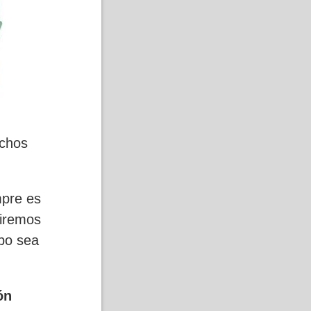
uchos
mpre es
tiremos
rpo sea
ón