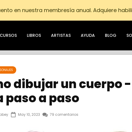
nto en nuestra membresía anual. Adquiere habili
CURSOS
LIBROS
ARTISTAS
AYUDA
BLOG
SO
RSONAJES
o dibujar un cuerpo -
a paso a paso
bbey
May 10, 2023
79 comentarios