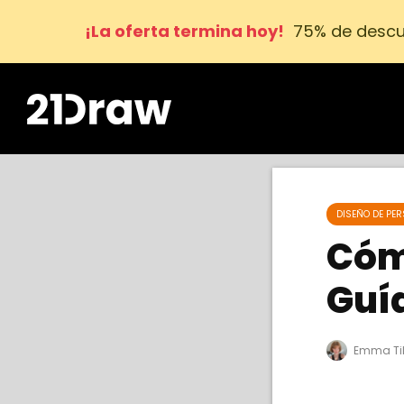
¡La oferta termina hoy!
75% de descue
DISEÑO DE PE
Cóm
Guí
Emma Ti