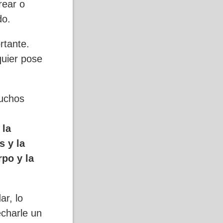
rear o
do.
rtante.
quier pose
muchos
 la
s y la
po y la
ar, lo
charle un