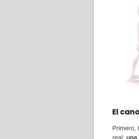
El can
Primero, 
real;
una 