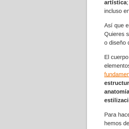
artística
incluso e
Así que e
Quieres s
o diseño 
El cuerpo
elementos
fundament
estructu
anatomía
estilizac
Para hace
hemos des