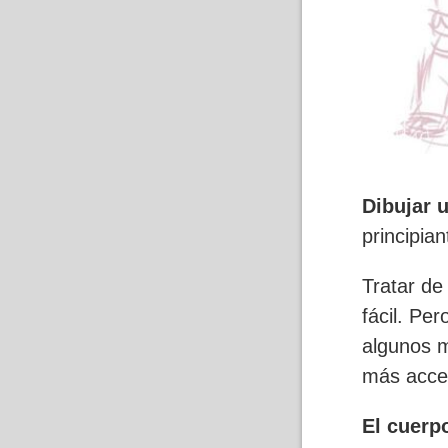
Dibujar 
principian
Tratar de
fácil. Pe
algunos m
más acces
El cuerp