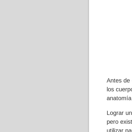
Antes de 
los cuerp
anatomía
Lograr un
pero exis
utilizar 