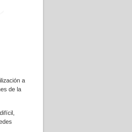
lización a
nes de la
fícil,
uedes