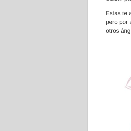
Estas te 
pero por 
otros áng