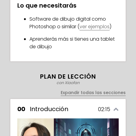
Con las habilidades que adquirirás en este
Lo que necesitarás
curso, ¡trascenderán a la realidad en tu
lienzo y sorprenderás al mundo!
Software de dibujo digital como
¡Inscríbete ahora!
Photoshop o similar (
ver ejemplos
)
Aprenderás más si tienes una tablet
de dibujo
PLAN DE LECCIÓN
con Xiaofan
Expandir todas las secciones
00
Introducción
02:15