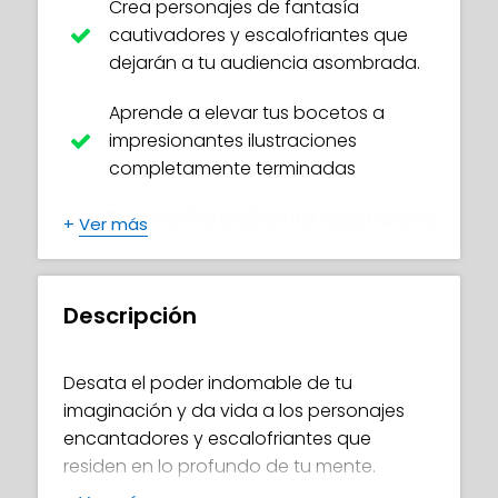
Crea personajes de fantasía
cautivadores y escalofriantes que
dejarán a tu audiencia asombrada.
Aprende a elevar tus bocetos a
impresionantes ilustraciones
completamente terminadas
Domina el arte de pintar ojos, narices,
+
Ver más
bocas y cabello realistas
Desata técnicas de pintura
Descripción
profesional que hacen que las
prendas cobren vida y los objetos
metálicos brillen
Desata el poder indomable de tu
imaginación y da vida a los personajes
Llena tu arte con efectos hermosos y
encantadores y escalofriantes que
encantadores que añaden un toque
residen en lo profundo de tu mente.
de magia