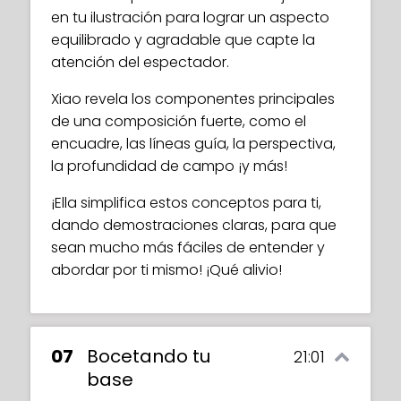
aplicar en tu propia obra de arte.
en tu ilustración para lograr un aspecto
También profundiza en el significado
equilibrado y agradable que capte la
cultural del color, lo que representan, así
atención del espectador.
como consejos prácticos sobre cómo
Xiao revela los componentes principales
elegir colores para tus ilustraciones y
de una composición fuerte, como el
usarlos con buen gusto.
encuadre, las líneas guía, la perspectiva,
la profundidad de campo ¡y más!
¡Ella simplifica estos conceptos para ti,
dando demostraciones claras, para que
sean mucho más fáciles de entender y
abordar por ti mismo! ¡Qué alivio!
07
Bocetando tu
21:01
base