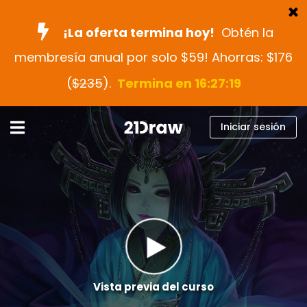
¡La oferta termina hoy!
Obtén la
membresía anual por solo $59! Ahorras: $176
Cursos
(
$235
).
Termina en 16:27:18
Libros
Artistas
Iniciar sesión
Ayuda
Blog
Sobre nosotros
Iniciar sesión
Español
Vista previa del curso