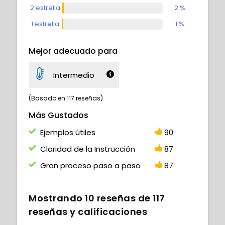
2 estrella
2 %
¡Y has terminado! ¡Felicidades por
completar este curso!
1 estrella
1 %
11.1
Toques finales
15:57
Mejor adecuado para
Intermedio
(Basado en 117 reseñas)
Más Gustados
Ejemplos útiles
90
Claridad de la Instrucción
87
Gran proceso paso a paso
87
Mostrando
10
reseñas de
117
reseñas y calificaciones