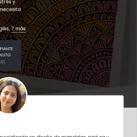
strés y
 necesita
glés,
7 más
IPIANTE
OLUTO
VEL