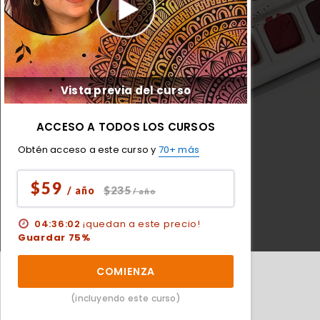
Vista previa del curso
ACCESO A TODOS LOS CURSOS
Obtén acceso a este curso y
70+ más
$59
$235
/ año
/ año
04:36:01
¡quedan a este precio!
Guardar 75%
COMIENZA
(incluyendo este curso)