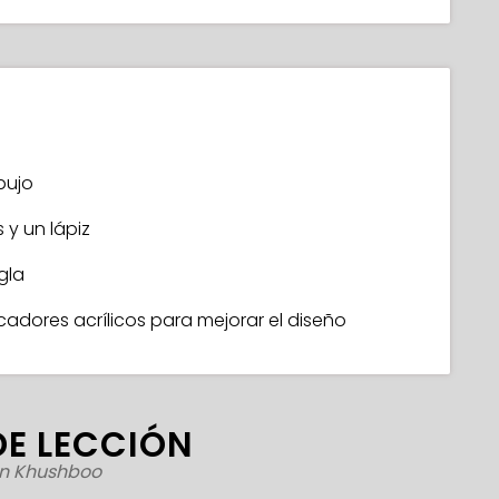
bujo
 y un lápiz
gla
dores acrílicos para mejorar el diseño
DE LECCIÓN
n Khushboo