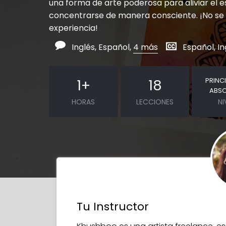
una forma de arte poderosa para aliviar el e
concentrarse de manera consciente. ¡No se
experiencia!
Inglés, Español,
4 más
Español, In
PRINC
1
+
18
ABS
HORAS
LECCIONES
NI
Tu Instructor