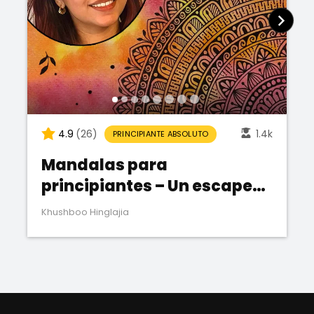
4.9
(26)
1.4k
PRINCIPIANTE ABSOLUTO
Mandalas para
principiantes – Un escape
relajante
Khushboo Hinglajia