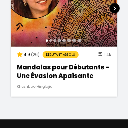
4.9
(26)
1.4k
DÉBUTANT ABSOLU
Mandalas pour Débutants –
Une Évasion Apaisante
Khushboo Hinglajia