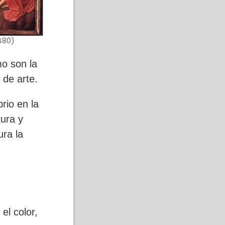
1480)
mo son la
a de arte.
rio en la
tura y
ura la
el color,