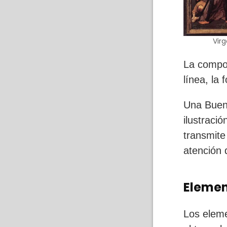
Virg
La compos
línea, la 
Una Buena
ilustraci
transmite
atención 
Elemen
Los eleme