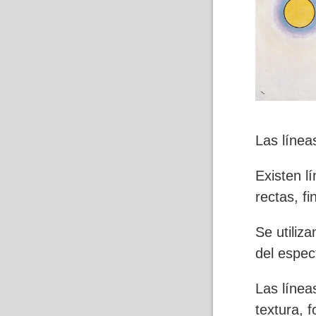
Las línea
Existen l
rectas, f
Se utiliz
del espec
Las línea
textura, f