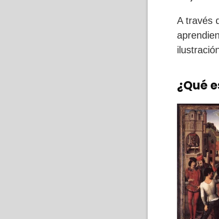
A través 
aprendien
ilustració
¿Qué e