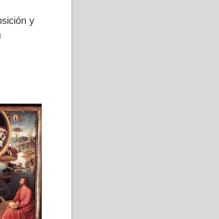
sición y
u