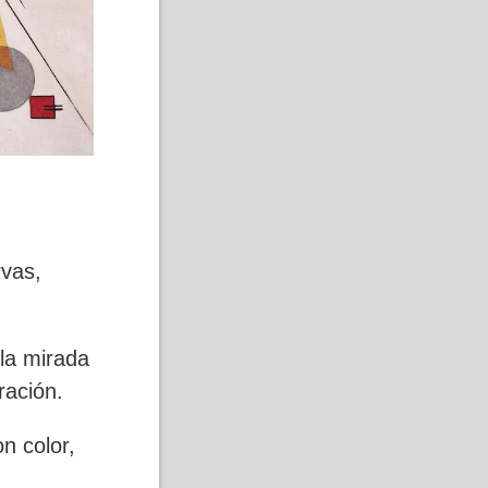
rvas,
 la mirada
tración.
n color,