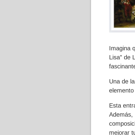
Imagina q
Lisa” de 
fascinant
Una de la
elemento 
Esta entr
Además, h
composici
mejorar t