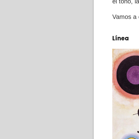
el tono, l
Vamos a e
Línea