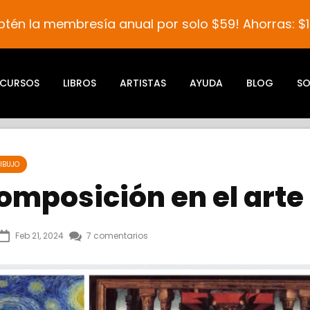
btén la membresía anual por solo $59! Ahorras: $1
CURSOS
LIBROS
ARTISTAS
AYUDA
BLOG
SO
IBUJO
omposición en el arte
Feb 21, 2024
7 comentarios