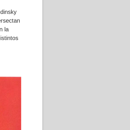
ndinsky
tersectan
n la
istintos