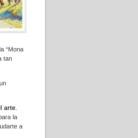
la “Mona
a tan
 un
l arte
.
ara la
udarte a