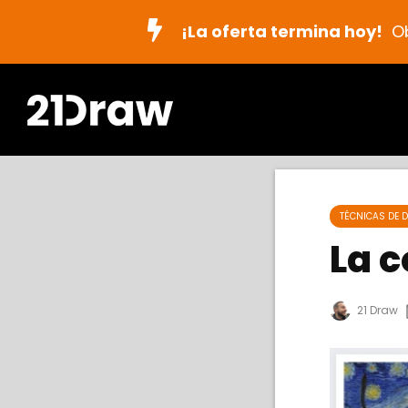
¡La oferta termina hoy!
O
TÉCNICAS DE D
La c
21 Draw