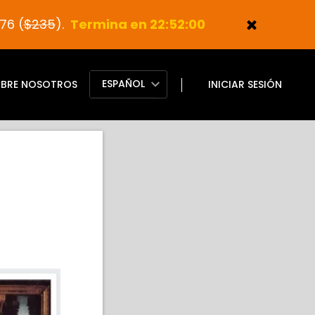
76 (
$235
).
Termina en 22:51:58
ESPAÑOL
BRE NOSOTROS
INICIAR SESIÓN