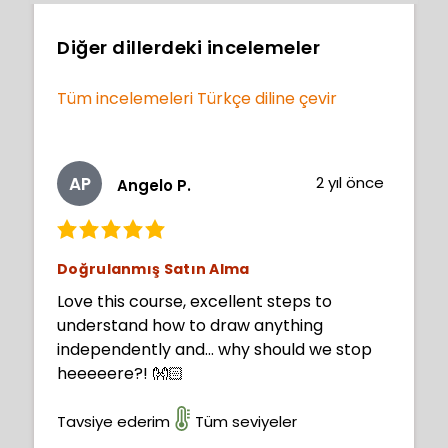
Diğer dillerdeki incelemeler
Tüm incelemeleri Türkçe diline çevir
AP
2 yıl önce
Angelo P.
Doğrulanmış Satın Alma
Love this course, excellent steps to
understand how to draw anything
independently and… why should we stop
heeeeere?! 👐🏻
Tavsiye ederim
Tüm seviyeler