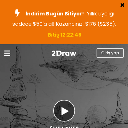
İndirim Bugün Bitiyor!
Yıllık üyeliği
sadece $59'a al! Kazancınız: $176 (
$235
).
Kurslar
Bitiş 12:22:48
Kitap
Sanatçılar
Giriş yap
Yardım
Blog
Hakkımızda
Giriş yap
Türkçe
Kursu ön izle