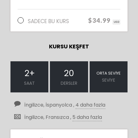
$34.99
SADECE BU KURS
USD
KURSU KEŞFET
2
+
20
ORTA SEVIYE
SEVIYE
SAAT
DERSLER
İngilizce, İspanyolca ,
4 daha fazla
İngilizce, Fransızca ,
5 daha fazla