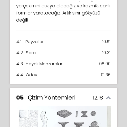
yerçekimini askıya alacağız ve kozmik, canlı
formlar yaratacağız. Artık sınır gökyüzü
değil!
4.1
Peyzajlar
10:51
4.2
Flora
10:31
4.3
Hayali Manzaralar
08:00
4.4
Ödev
01:36
05
Çizim Yöntemleri
12:18