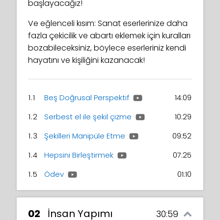
başlayacağız!
Ve eğlenceli kısım: Sanat eserlerinize daha
fazla çekicilik ve abartı eklemek için kuralları
bozabileceksiniz, böylece eserleriniz kendi
hayatını ve kişiliğini kazanacak!
1.1
Beş Doğrusal Perspektif
14:09
1.2
Serbest el ile şekil çizme
10:29
1.3
Şekilleri Manipüle Etme
09:52
1.4
Hepsini Birleştirmek
07:25
1.5
Ödev
01:10
02
İnsan Yapımı
30:59