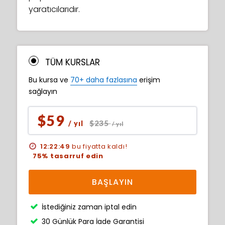
yaratıcılarıdır.
TÜM KURSLAR
Bu kursa ve
70+ daha fazlasına
erişim
sağlayın
$59
$235
/ yıl
/ yıl
12:22:48
bu fiyatta kaldı!
75% tasarruf edin
BAŞLAYIN
İstediğiniz zaman iptal edin
30 Günlük Para İade Garantisi