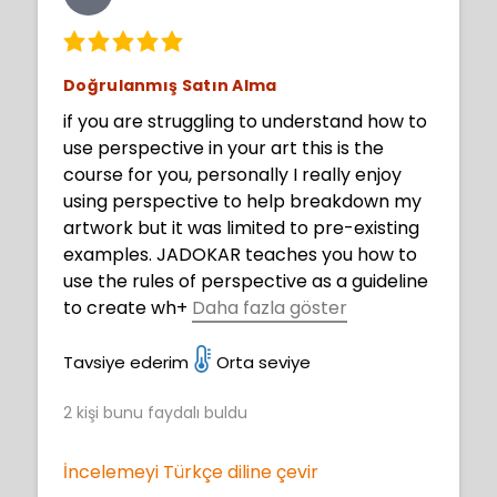
Doğrulanmış Satın Alma
if you are struggling to understand how to
use perspective in your art this is the
course for you, personally I really enjoy
using perspective to help breakdown my
artwork but it was limited to pre-existing
examples. JADOKAR teaches you how to
use the rules of perspective as a guideline
to create wh
+
Daha fazla göster
atever's in your imagination from
monstrous character designs to sci-fi
Tavsiye ederim
Orta seviye
landscapes.
2
kişi bunu faydalı buldu
İncelemeyi Türkçe diline çevir