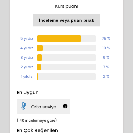
Kurs puanı
İnceleme veya puan bırak
5 yıldız
75 %
4 yıldız
10 %
3 yıldız
9 %
2 yıldız
7 %
1 yıldız
2 %
En Uygun
Orta seviye
(140 incelemeye göre)
En Çok Beğenilen