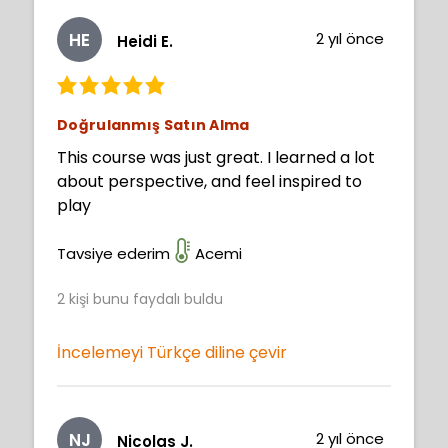
HE
2 yıl önce
Heidi E.
Doğrulanmış Satın Alma
This course was just great. I learned a lot
about perspective, and feel inspired to
play
Tavsiye ederim
Acemi
2
kişi bunu faydalı buldu
İncelemeyi Türkçe diline çevir
NJ
2 yıl önce
Nicolas J.