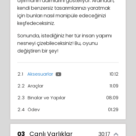
ayırmanın adımlarını gösteriyor. Ardından,
kendi benzersiz tasarımlarınızı yaratmak
için bunları nasıl manipüle edeceğinizi
keşfedeceksiniz.
Sonunda, istediğiniz her tür insan yapımı
nesneyi çizebileceksiniz! Bu, oyunu
değiştiren bir şey!
2.1
Aksesuarlar
10:12
2.2
Araçlar
11:09
2.3
Binalar ve Yapılar
08:09
2.4
Ödev
01:29
03
Canlı Varlıklar
30:17