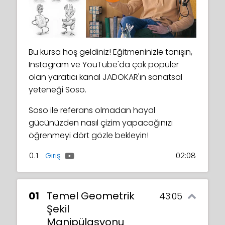
Bu kursa hoş geldiniz! Eğitmeninizle tanışın,
Instagram ve YouTube'da çok popüler
olan yaratıcı kanal JADOKAR'ın sanatsal
yeteneği Soso.
Soso ile referans olmadan hayal
gücünüzden nasıl çizim yapacağınızı
öğrenmeyi dört gözle bekleyin!
0.1
Giriş
02:08
01
Temel Geometrik
43:05
Şekil
Manipülasyonu