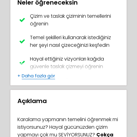
Neler öğreneceksin
Çizim ve taslak çiziminin temellerini
öğrenin
Temel şekilleri kullanarak istediğiniz
her şeyi nasıl çizeceğinizi keşfedin
Hayal ettiğiniz vizyonları kağıda
güvenle taslak çizmeyi öğrenin
+
Daha fazla gör
İhtiyacınız olduğunda
kullanabileceğiniz zihinsel bir hazine
dolusu fikir oluşturun
Açıklama
Yaratıcılığınızı sınırlarının ötesine
taşımak için eğlenceli tekniklerde
Karalama yapmanın temelini öğrenmek mi
ustalaşın
istiyorsunuz? Hayal gücünüzden çizim
yapmayı çok mu SEVİYORSUNUZ?
Çokça