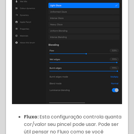
Fluxo:
Esta configuração controla quanta
cor/valor seu pincel pode usar. Pode ser
útil pensar no Fluxo como se você