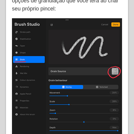
opções de granulação que você terá ao criar
seu próprio pincel: