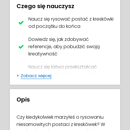
Czego się nauczysz
Naucz się rysować postać z kreskówki
od początku do końca
Dowiedz się, jak zdobywać
referencje, aby pobudzić swoją
kreatywność
Naucz się łatwo przekształcać
realistyczne kształty i proporcje w
+
Zobacz więcej
"kreskówkowe"
Zaplanuj swoją paletę kolorów i
Opis
eksperymentuj z warstwami i
pędzlami
Czy kiedykolwiek marzyłeś o rysowaniu
Jak osiągnąć efekt pracy bez linii
niesamowitych postaci z kreskówek? W
konturu