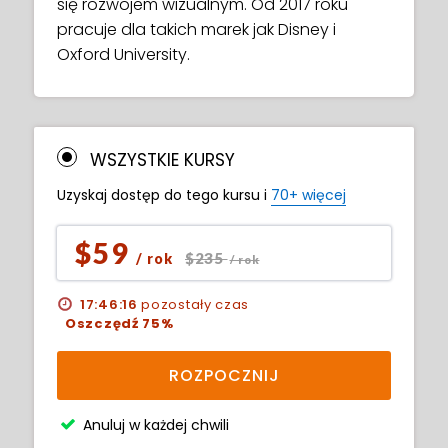
się rozwojem wizualnym. Od 2017 roku
pracuje dla takich marek jak Disney i
Oxford University.
WSZYSTKIE KURSY
Uzyskaj dostęp do tego kursu i
70+ więcej
$59
$235
/ rok
/ rok
17:46:15
pozostały czas
Oszczędź 75%
ROZPOCZNIJ
Anuluj w każdej chwili