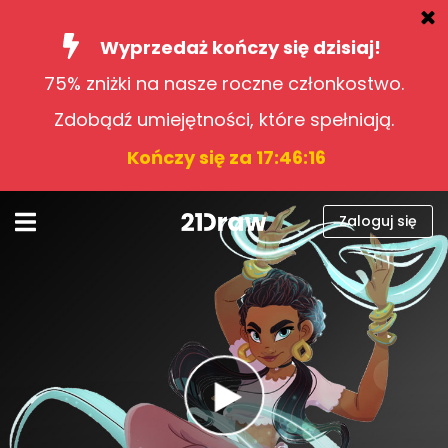
Wyprzedaż kończy się dzisiaj!
75% zniżki na nasze roczne członkostwo.
Kursy
Zdobądź umiejętności, które spełniają.
Książki
Kończy się za 17:46:15
Artyści
Pomoc
Zaloguj się
Blog
O nas
Zaloguj się
Polski