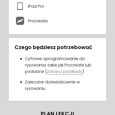
Wskazówki i triki Marii pomogą Ci rozwijać i
iPad Pro
doskonalić własny styl rysowania i
będziesz zachwycony końcowym
Procreate
rezultatem!
Na koniec tego kursu stworzysz piękną
postać z kreskówki według własnego
wyboru!
Czego będziesz potrzebować
Cyfrowe oprogramowanie do
rysowania, takie jak Procreate lub
podobne (
zobacz przykłady
)
Zalecane doświadczenie w
rysowaniu
PLAN LEKCJI