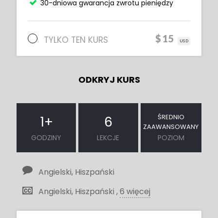
30-dniowa gwarancja zwrotu pieniędzy
$15
TYLKO TEN KURS
USD
ODKRYJ KURS
ŚREDNIO
1
+
6
ZAAWANSOWANY
GODZINY
LEKCJE
POZIOM
Angielski, Hiszpański
Angielski, Hiszpański ,
6 więcej