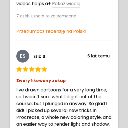
videos helps a
+
Pokaż więcej
lot. Thanks for kickstarting my drawing
7
osób uznało to za pomocne
again and making me feel confident that I
can draw.
Przetłumacz recenzję na Polski
ES
6 lat temu
Eric S.
Zweryfikowany zakup
I’ve drawn cartoons for a very long time,
so I wasn’t sure what I’d get out of the
course, but I plunged in anyway. So glad I
did! I picked up several new tricks in
Procreate, a whole new coloring style, and
an easier way to render light and shadow,