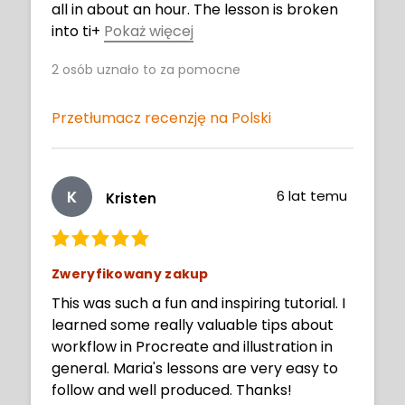
all in about an hour. The lesson is broken
into ti
+
Pokaż więcej
tled chapters for an easier way of finding
2
osób uznało to za pomocne
what you want to watch again.
Przetłumacz recenzję na Polski
K
6 lat temu
Kristen
Zweryfikowany zakup
This was such a fun and inspiring tutorial. I
learned some really valuable tips about
workflow in Procreate and illustration in
general. Maria's lessons are very easy to
follow and well produced. Thanks!