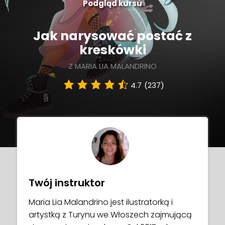
Podgląd kursu
Jak narysować postać z
kreskówki
Z MARIA LIA MALANDRINO
4.7
(237)
Twój instruktor
Maria Lia Malandrino jest ilustratorką i
artystką z Turynu we Włoszech zajmującą