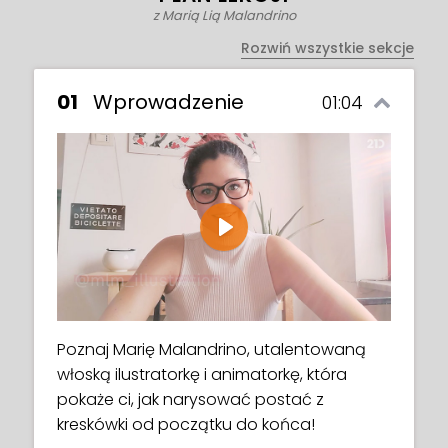
z Marią Lią Malandrino
Rozwiń wszystkie sekcje
01
Wprowadzenie
01:04
Play
Poznaj Marię Malandrino, utalentowaną
włoską ilustratorkę i animatorkę, która
pokaże ci, jak narysować postać z
kreskówki od początku do końca!