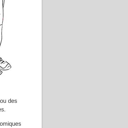
 ou des
es.
comiques