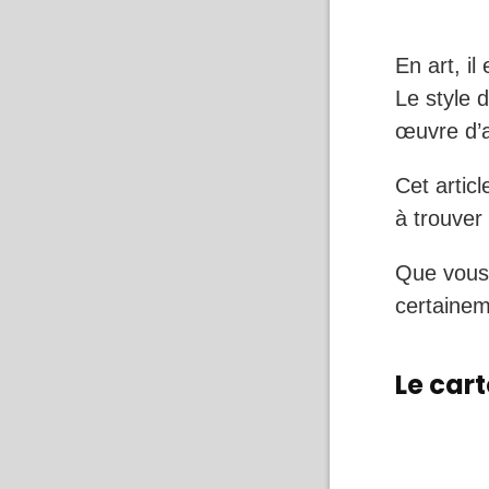
En art, i
Le style 
œuvre d’a
Cet artic
à trouver
Que vous 
certainem
Le car