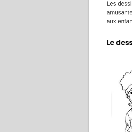
Les dessi
amusante.
aux enfan
Le des