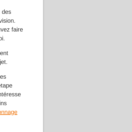
 des
ision.
vez faire
oi.
cent
et.
les
étape
intéresse
ins
onnage