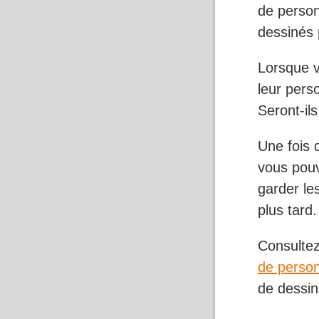
de person
dessinés 
Lorsque v
leur pers
Seront-ils
Une fois 
vous pouv
garder le
plus tard.
Consultez
de person
de dessin