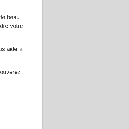
 de beau.
dre votre
ous aidera
rouverez