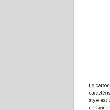
Le cartoo
caractéris
style est
dessinées