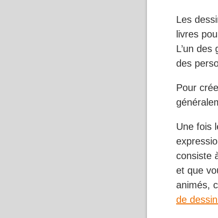
Les dessi
livres po
L’un des 
des perso
Pour crée
généralem
Une fois l
expressio
consiste 
et que vo
animés, c
de dessi