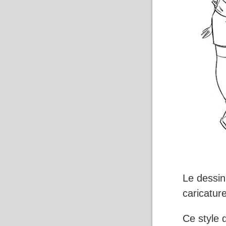
Le dessin
caricatur
Ce style 