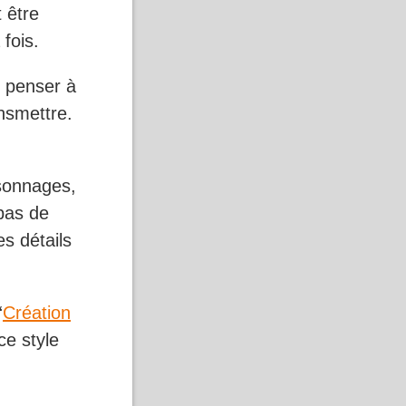
 être
fois.
e penser à
nsmettre.
rsonnages,
pas de
s détails
“
Création
ce style