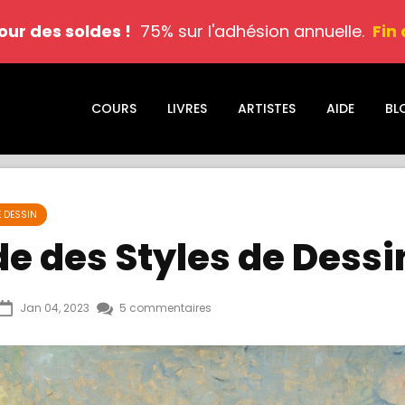
jour des soldes !
75% sur l'adhésion annuelle.
Fin
COURS
LIVRES
ARTISTES
AIDE
BL
E DESSIN
e des Styles de Dessi
Jan 04, 2023
5 commentaires